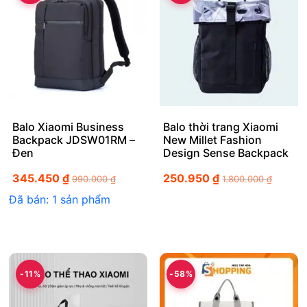
Balo Xiaomi Business
Balo thời trang Xiaomi
Backpack JDSW01RM –
New Millet Fashion
Đen
Design Sense Backpack
345.450
₫
250.950
₫
990.000
₫
1.800.000
₫
Đã bán: 1 sản phẩm
-11%
-58%