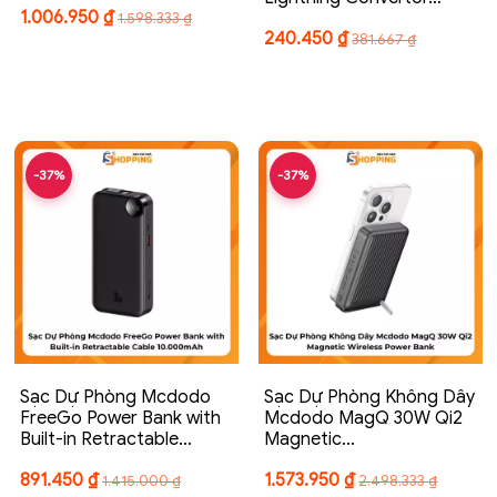
1.006.950
₫
1.598.333
₫
240.450
₫
381.667
₫
-37%
-37%
Sạc Dự Phòng Mcdodo
Sạc Dự Phòng Không Dây
FreeGo Power Bank with
Mcdodo MagQ 30W Qi2
Built-in Retractable…
Magnetic…
891.450
₫
1.573.950
₫
1.415.000
₫
2.498.333
₫