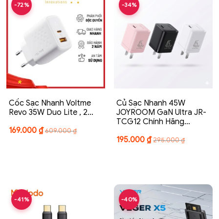
-72%
-34%
Cốc Sạc Nhanh Voltme
Củ Sạc Nhanh 45W
Revo 35W Duo Lite , 2…
JOYROOM GaN Ultra JR-
TCG12 Chính Hãng…
169.000
₫
609.000
₫
195.000
₫
295.000
₫
-41%
-40%