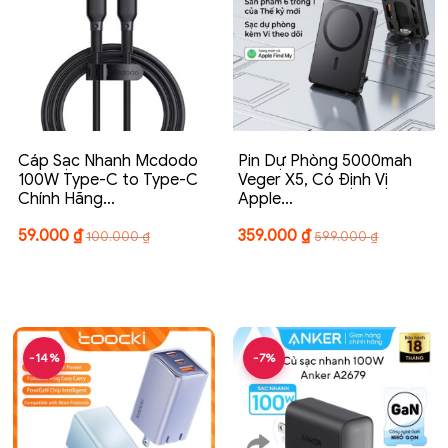
Cáp Sạc Nhanh Mcdodo
Pin Dự Phòng 5000mah
100W Type-C to Type-C
Veger X5, Có Định Vị
Chính Hãng…
Apple…
59.000
₫
359.000
₫
100.000
₫
599.000
₫
-14%
-7%