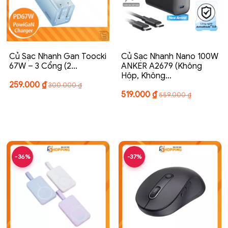
Củ Sạc Nhanh Gan Toocki
Củ Sạc Nhanh Nano 100W
67W – 3 Cổng (2…
ANKER A2679 (Không
Hộp, Không…
259.000
₫
300.000
₫
519.000
₫
559.000
₫
-36%
-37%