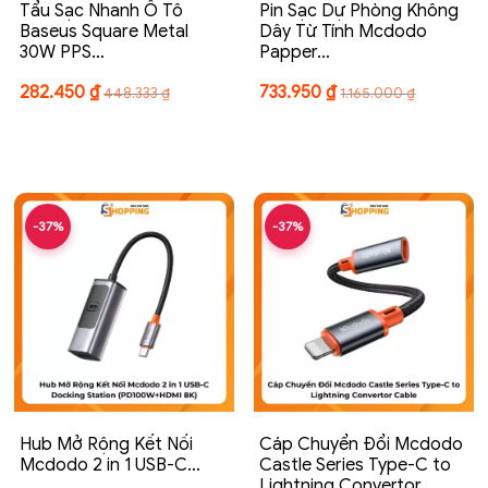
Tẩu Sạc Nhanh Ô Tô
Pin Sạc Dự Phòng Không
Baseus Square Metal
Dây Từ Tính Mcdodo
30W PPS…
Papper…
282.450
₫
733.950
₫
448.333
₫
1.165.000
₫
-37%
-37%
Hub Mở Rộng Kết Nối
Cáp Chuyển Đổi Mcdodo
Mcdodo 2 in 1 USB-C…
Castle Series Type-C to
Lightning Convertor…