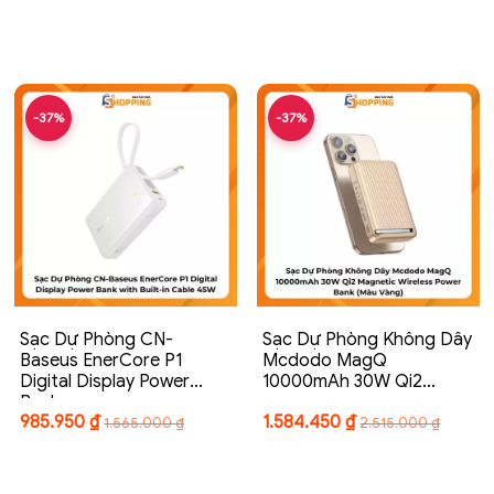
-37%
-37%
Sạc Dự Phòng CN-
Sạc Dự Phòng Không Dây
Baseus EnerCore P1
Mcdodo MagQ
Digital Display Power
10000mAh 30W Qi2…
Bank…
985.950
₫
1.584.450
₫
1.565.000
₫
2.515.000
₫