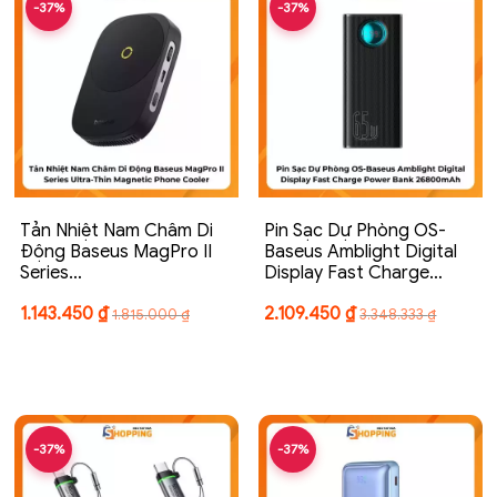
-37%
-37%
Tản Nhiệt Nam Châm Di
Pin Sạc Dự Phòng OS-
Động Baseus MagPro II
Baseus Amblight Digital
Series…
Display Fast Charge…
1.143.450
₫
2.109.450
₫
1.815.000
₫
3.348.333
₫
-37%
-37%