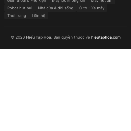
Điện thoại & Phụ kiện
Máy lọc không khí
Máy hút ẩm
Robot hút bụi
Nhà cửa & đời sống
Ô tô - Xe máy
Thời trang
Liên hệ
© 2026
Hiếu Tạp Hóa
. Bản quyền thuộc về
hieutaphoa.com