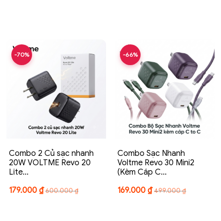
-70%
-66%
Combo 2 Củ sạc nhanh
Combo Sạc Nhanh
20W VOLTME Revo 20
Voltme Revo 30 Mini2
Lite…
(Kèm Cáp C…
179.000
₫
169.000
₫
600.000
₫
499.000
₫