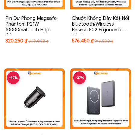
Pin Dự Phòng Magsafe
Chuột Không Dây Kết Nối
Phantom P21W
Bluetooth/Wireless
10000mah Tích Hợp
Baseus F02 Ergonomic
Cáp…
Wireless…
320.250
₫
576.450
₫
500.000
₫
915.000
₫
-37%
-37%