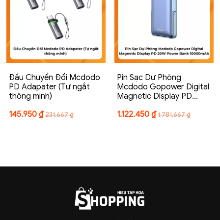
Đầu Chuyển Đổi Mcdodo
Pin Sạc Dự Phòng
PD Adapater (Tự ngắt
Mcdodo Gopower Digital
thông minh)
Magnetic Display PD…
145.950
₫
1.122.450
₫
231.667
₫
1.781.667
₫