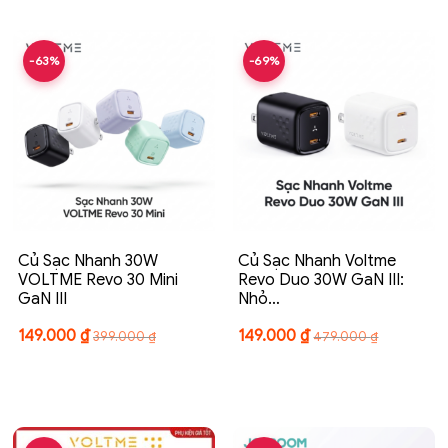
-63%
-69%
Củ Sạc Nhanh 30W
Củ Sạc Nhanh Voltme
VOLTME Revo 30 Mini
Revo Duo 30W GaN III:
GaN III
Nhỏ…
149.000
₫
149.000
₫
399.000
₫
479.000
₫