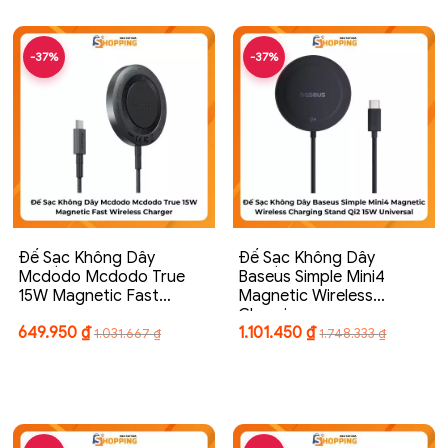
-37%
-37%
Đế Sạc Không Dây
Đế Sạc Không Dây
Mcdodo Mcdodo True
Baseus Simple Mini4
15W Magnetic Fast…
Magnetic Wireless
Charging…
649.950
₫
1.101.450
₫
1.031.667
₫
1.748.333
₫