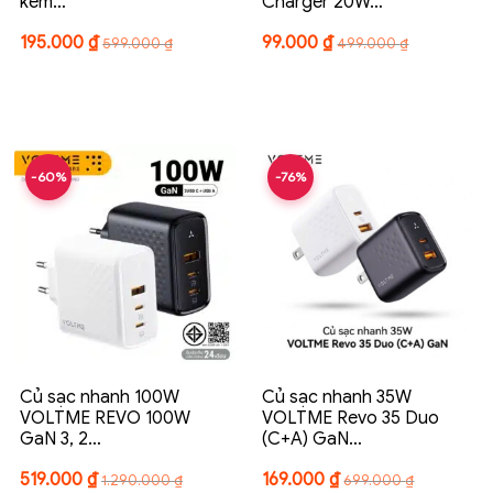
kèm…
Charger 20W…
195.000
₫
99.000
₫
599.000
₫
499.000
₫
-60%
-76%
Củ sạc nhanh 100W
Củ sạc nhanh 35W
VOLTME REVO 100W
VOLTME Revo 35 Duo
GaN 3, 2…
(C+A) GaN…
519.000
₫
169.000
₫
1.290.000
₫
699.000
₫