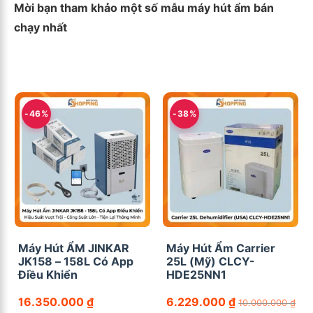
Mời bạn tham khảo một số mẫu máy hút ẩm bán
chạy nhất
-46%
-38%
Máy Hút ẨM JINKAR
Máy Hút Ẩm Carrier
JK158 – 158L Có App
25L (Mỹ) CLCY-
Điều Khiển
HDE25NN1
16.350.000
₫
6.229.000
₫
10.000.000
₫