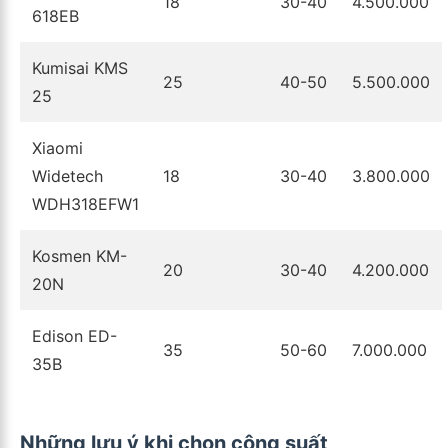
18
30-40
4.500.000
618EB
Kumisai KMS
25
40-50
5.500.000
25
Xiaomi
Widetech
18
30-40
3.800.000
WDH318EFW1
Kosmen KM-
20
30-40
4.200.000
20N
Edison ED-
35
50-60
7.000.000
35B
Những lưu ý khi chọn công suất