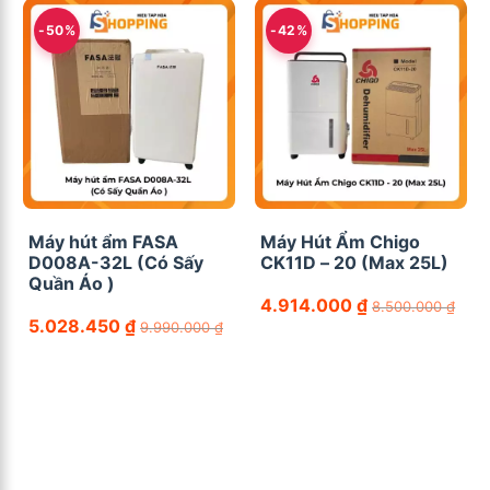
-50%
-42%
Máy hút ẩm FASA
Máy Hút Ẩm Chigo
D008A-32L (Có Sấy
CK11D – 20 (Max 25L)
Quần Áo )
4.914.000
₫
8.500.000
₫
5.028.450
₫
9.990.000
₫