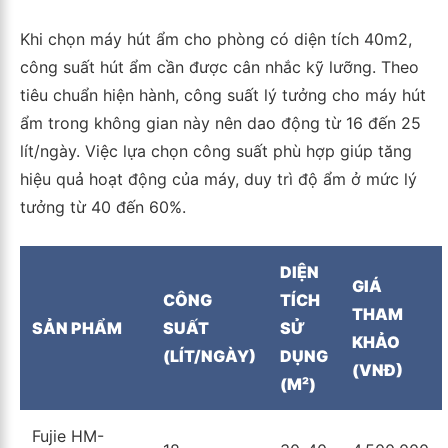
Khi chọn máy hút ẩm cho phòng có diện tích 40m2,
công suất hút ẩm cần được cân nhắc kỹ lưỡng. Theo
tiêu chuẩn hiện hành, công suất lý tưởng cho máy hút
ẩm trong không gian này nên dao động từ 16 đến 25
lít/ngày. Việc lựa chọn công suất phù hợp giúp tăng
hiệu quả hoạt động của máy, duy trì độ ẩm ở mức lý
tưởng từ 40 đến 60%.
DIỆN
GIÁ
CÔNG
TÍCH
THAM
SẢN PHẨM
SUẤT
SỬ
KHẢO
(LÍT/NGÀY)
DỤNG
(VNĐ)
(M²)
Fujie HM-