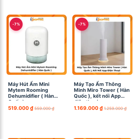
-7%
-7%
Máy Hút Ẩm Mini
Máy Tạo Ẩm Thông
Mytem Rooming
Minh Miro Tower ( Hàn
Dehumidifier ( Hàn
Quốc ), kết nối App
Quốc )
điện thoại
519.000
₫
1.169.000
₫
559.000
₫
1.259.000
₫