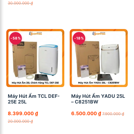
30.000.000
₫
-58%
-18%
Máy Hút Ẩm TCL DEF-
Máy Hút Ẩm YADU 25L
25E 25L
– C8251BW
8.399.000
₫
6.500.000
₫
7.900.000
₫
20.000.000
₫