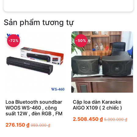
Sản phẩm tương tự
-72%
-50%
Loa Bluetooth soundbar
Cặp loa dàn Karaoke
WOOS WS-460 , công
AIGO X109 ( 2 chiếc )
suất 12W , đèn RGB , FM
2.508.450
₫
5.000.000
₫
276.150
₫
989.000
₫