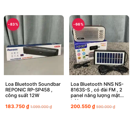
-83%
-66%
Loa Bluetooth Soundbar
Loa Bluetooth NNS NS-
REPONIC RP-SP458 ,
8163S-S , có đài FM , 2
công suất 12W
panel năng lượng mặt
trời
183.750
₫
200.550
₫
1.099.000
₫
590.000
₫