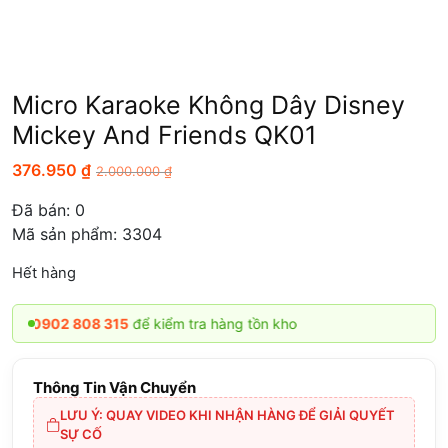
Micro Karaoke Không Dây Disney
Mickey And Friends QK01
376.950
₫
2.000.000
₫
Đã bán:
0
Mã sản phẩm: 3304
Hết hàng
0902 808 315
để kiểm tra hàng tồn kho
Thông Tin Vận Chuyển
LƯU Ý: QUAY VIDEO KHI NHẬN HÀNG ĐỂ GIẢI QUYẾT
SỰ CỐ