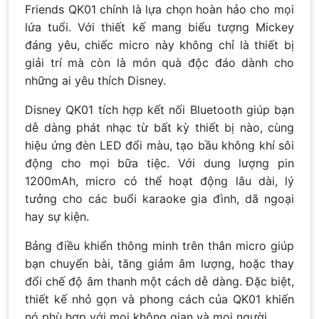
Friends QK01 chính là lựa chọn hoàn hảo cho mọi
lứa tuổi. Với thiết kế mang biểu tượng Mickey
đáng yêu, chiếc micro này không chỉ là thiết bị
giải trí mà còn là món quà độc đáo dành cho
những ai yêu thích Disney.
Disney QK01 tích hợp kết nối Bluetooth giúp bạn
dễ dàng phát nhạc từ bất kỳ thiết bị nào, cùng
hiệu ứng đèn LED đổi màu, tạo bầu không khí sôi
động cho mọi bữa tiệc. Với dung lượng pin
1200mAh, micro có thể hoạt động lâu dài, lý
tưởng cho các buổi karaoke gia đình, dã ngoại
hay sự kiện.
Bảng điều khiển thông minh trên thân micro giúp
bạn chuyển bài, tăng giảm âm lượng, hoặc thay
đổi chế độ âm thanh một cách dễ dàng. Đặc biệt,
thiết kế nhỏ gọn và phong cách của QK01 khiến
nó phù hợp với mọi không gian và mọi người.