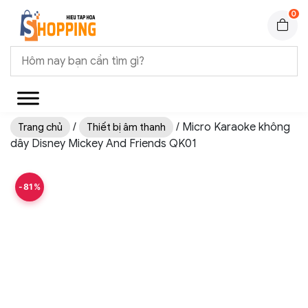
0
/
/ Micro Karaoke không
Trang chủ
Thiết bị âm thanh
dây Disney Mickey And Friends QK01
-81%