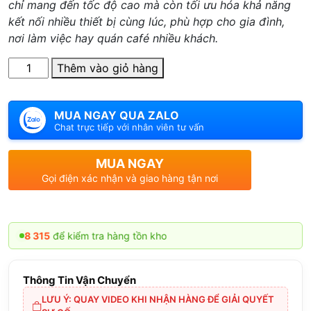
chỉ mang đến tốc độ cao mà còn tối ưu hóa khả năng
kết nối nhiều thiết bị cùng lúc, phù hợp cho gia đình,
nơi làm việc hay quán café nhiều khách.
Số
Thêm vào giỏ hàng
lượng
MUA NGAY QUA ZALO
Chat trực tiếp với nhân viên tư vấn
MUA NGAY
Gọi điện xác nhận và giao hàng tận nơi
5
để kiểm tra hàng tồn kho
Thông Tin Vận Chuyển
LƯU Ý: QUAY VIDEO KHI NHẬN HÀNG ĐỂ GIẢI QUYẾT