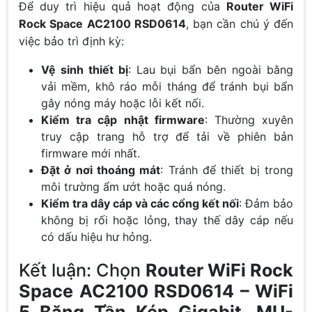
Để duy trì hiệu quả hoạt động của
Router WiFi
Rock Space AC2100 RSD0614
, bạn cần chú ý đến
việc bảo trì định kỳ:
Vệ sinh thiết bị
: Lau bụi bẩn bên ngoài bằng
vải mềm, khô ráo mỗi tháng để tránh bụi bẩn
gây nóng máy hoặc lỗi kết nối.
Kiểm tra cập nhật firmware
: Thường xuyên
truy cập trang hỗ trợ để tải về phiên bản
firmware mới nhất.
Đặt ở nơi thoáng mát
: Tránh để thiết bị trong
môi trường ẩm ướt hoặc quá nóng.
Kiểm tra dây cáp và các cổng kết nối
: Đảm bảo
không bị rối hoặc lỏng, thay thế dây cáp nếu
có dấu hiệu hư hỏng.
Kết luận: Chọn
Router WiFi Rock
Space AC2100 RSD0614 – WiFi
5 Băng Tần Kép Gigabit, MU-