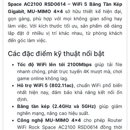
Space AC2100 RSD0614 – WiFi 5 Băng Tần Kép
Gigabit, MU-MIMO 4×4
sở hữu thiết kế hiện đại,
gọn gàng, phù hợp với mọi không gian sống hay
làm việc. Với kích thước tối ưu, sản phẩm dễ dàng
lắp đặt ở nhiều vị trí khác nhau, từ phòng khách
đến góc làm việc.
Các đặc điểm kỹ thuật nổi bật
Tốc độ WiFi lên tới 2100Mbps
giúp tải file
nhanh chóng, phát trực tuyến 4K mượt mà, chơi
game online không lag.
Hỗ trợ WiFi 5 (802.11ac)
, chuẩn WiFi phổ biến
nhất hiện nay, đảm bảo khả năng kết nối ổn
định.
Băng tần kép (2.4GHz và 5GHz)
giúp giảm
nghẽn mạng, nâng cao hiệu suất.
Công nghệ MU-MIMO 4×4
cho phép Router
WiFi Rock Space AC2100 RSD0614 đồng thời