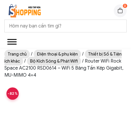
0
/
/
Trang chủ
Điện thoại & phụ kiện
Thiết bị Số & Tiện
/
/ Router WiFi Rock
ích khác
Bộ Kích Sóng & Phát Wifi
Space AC2100 RSD0614 – WiFi 5 Băng Tần Kép Gigabit,
MU-MIMO 4×4
-82%