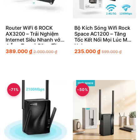
Router WiFi 6 ROCK
Bộ Kích Sóng Wifi Rock
AX3200 – Trải Nghiệm
Space AC1200 – Tăng
Internet Siêu Nhanh với
Tốc Kết Nối Mọi Lúc Mọi
4 Ăng Ten và Băng Tần
Nơi
389.000
₫
235.000
₫
2.4G & 5G
2.000.000
₫
599.000
₫
-71%
-50%