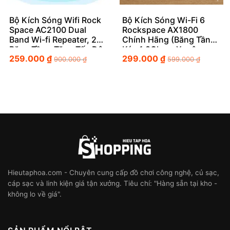
Bộ Kích Sóng Wifi Rock
Bộ Kích Sóng Wi-Fi 6
Space AC2100 Dual
Rockspace AX1800
Band Wi-fi Repeater, 2
Chính Hãng (Băng Tần
Băng Tần – Tăng Tốc Độ
Kép 1.8Gbps, Xuyên
259.000
₫
299.000
₫
Kết Nối Mượt Mà Cho
Tường Mạnh Mẽ)
900.000
₫
599.000
₫
Gia Đình Bạn
Hieutaphoa.com - Chuyên cung cấp đồ chơi công nghệ, củ sạc,
cáp sạc và linh kiện giá tận xưởng. Tiêu chí: "Hàng sẵn tại kho -
không lo về giá".