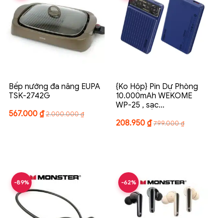
Bếp nướng đa năng EUPA
{Ko Hộp} Pin Dự Phòng
TSK-2742G
10.000mAh WEKOME
WP-25 , sạc…
567.000
₫
2.000.000
₫
208.950
₫
799.000
₫
-89%
-62%