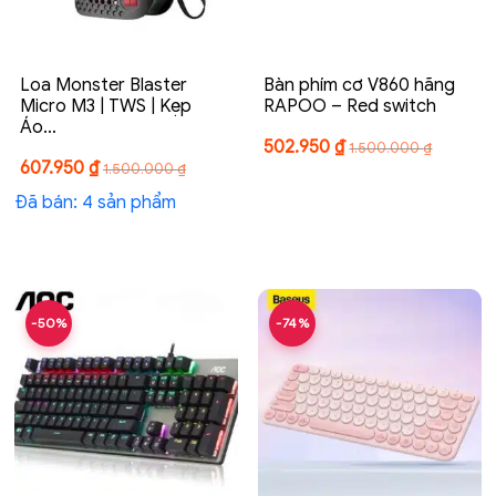
Loa Monster Blaster
Bàn phím cơ V860 hãng
Micro M3 | TWS | Kẹp
RAPOO – Red switch
Áo…
502.950
₫
1.500.000
₫
607.950
₫
1.500.000
₫
Đã bán: 4 sản phẩm
-50%
-74%