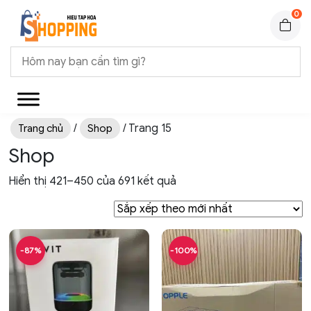
0
/
/ Trang 15
Trang chủ
Shop
Shop
Hiển thị 421–450 của 691 kết quả
-87%
-100%