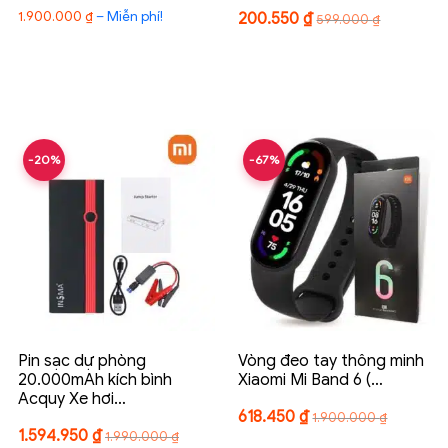
Khoảng
1.900.000
₫
–
Miễn phí!
200.550
₫
599.000
₫
giá:
từ
1.900.000 ₫
đến
Miễn
phí!
-20%
-67%
Pin sạc dự phòng
Vòng đeo tay thông minh
20.000mAh kích bình
Xiaomi Mi Band 6 (…
Acquy Xe hơi…
618.450
₫
1.900.000
₫
1.594.950
₫
1.990.000
₫