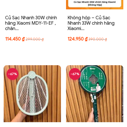
Củ Sạc Nhanh 30W chính
Không hộp – Củ Sạc
hãng Xiaomi MDY-11-EF ,
Nhanh 33W chính hãng
chân…
Xiaomi…
114.450
₫
124.950
₫
299.000
₫
390.000
₫
-67%
-67%