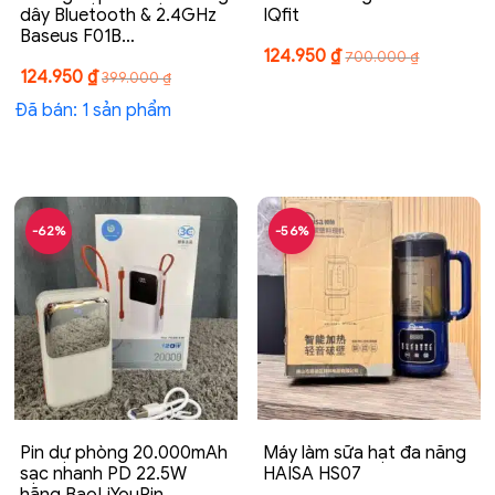
dây Bluetooth & 2.4GHz
IQfit
Baseus F01B…
124.950
₫
700.000
₫
124.950
₫
399.000
₫
Đã bán: 1 sản phẩm
-62%
-56%
Pin dự phòng 20.000mAh
Máy làm sữa hạt đa năng
sạc nhanh PD 22.5W
HAISA HS07
hãng BaoLiYouPin…