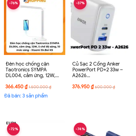
-76%
-37%
Đèn học chống cận
Củ Sạc 2 Cổng Anker
Taotronics SYMPA
PowerPort PD+2 33w –
DL004, cảm ứng, 12W,…
A2626…
366.450
₫
376.950
₫
1.500.000
₫
600.000
₫
Đã bán: 3 sản phẩm
-72%
-74%