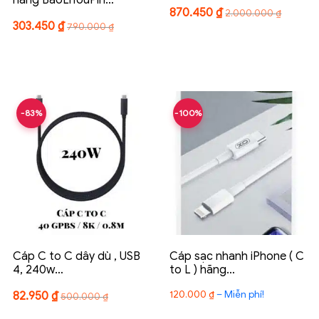
870.450
₫
2.000.000
₫
303.450
₫
790.000
₫
-83%
-100%
Cáp C to C dây dù , USB
Cáp sạc nhanh iPhone ( C
4, 240w…
to L ) hãng…
Khoảng
120.000
₫
–
Miễn phí!
82.950
₫
500.000
₫
giá: