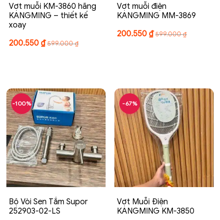
Vợt muỗi KM-3860 hãng
Vợt muỗi điện
KANGMING – thiết kế
KANGMING MM-3869
xoay
200.550
₫
599.000
₫
200.550
₫
599.000
₫
-100%
-67%
Bộ Vòi Sen Tắm Supor
Vợt Muỗi Điện
252903-02-LS
KANGMING KM-3850