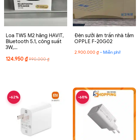
Loa TWS M2 hãng HAVIT,
Đèn sưởi âm trần nhà tắm
Bluetooth 5.1, công suất
OPPLE F-20G02
3W,…
Khoảng
2.900.000
₫
–
Miễn phí!
giá:
124.950
₫
990.000
₫
từ
2.900.00
đến
Miễn
phí!
-62%
-68%