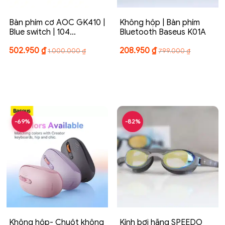
Bàn phím cơ AOC GK410 |
Không hộp | Bàn phím
Blue switch | 104…
Bluetooth Baseus K01A
502.950
₫
208.950
₫
1.000.000
₫
799.000
₫
-69%
-82%
Không hộp- Chuột không
Kính bơi hãng SPEEDO