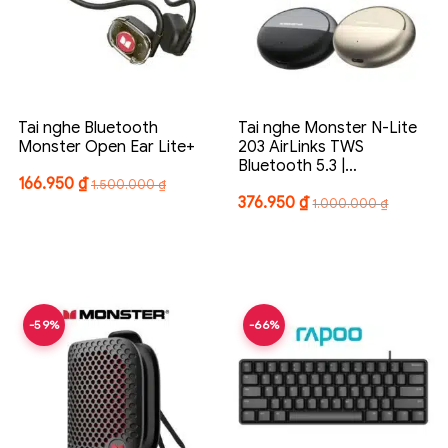
Tai nghe Bluetooth
Tai nghe Monster N-Lite
Monster Open Ear Lite+
203 AirLinks TWS
Bluetooth 5.3 |…
166.950
₫
1.500.000
₫
376.950
₫
1.000.000
₫
-59%
-66%