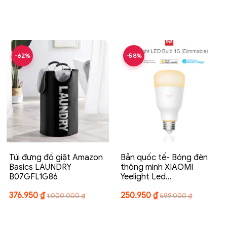
-62%
-58%
Túi đựng đồ giặt Amazon
Bản quốc tế- Bóng đèn
Basics LAUNDRY
thông minh XIAOMI
B07GFL1G86
Yeelight Led…
376.950
₫
250.950
₫
1.000.000
₫
599.000
₫