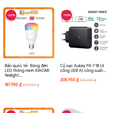
-62%
-30%
Bản quốc tế- Bóng đèn
Củ sạc Aukey PA-T18 (4
LED thông minh XIAOMI
cổng USB A) công suất…
Yeelight…
208.950
₫
300.000
₫
187.950
₫
499.000
₫