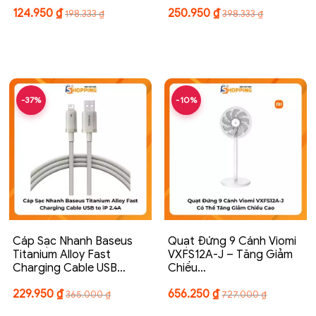
124.950
₫
250.950
₫
198.333
₫
398.333
₫
-37%
-10%
Cáp Sạc Nhanh Baseus
Quạt Đứng 9 Cánh Viomi
Titanium Alloy Fast
VXFS12A-J – Tăng Giảm
Charging Cable USB…
Chiều…
229.950
₫
656.250
₫
365.000
₫
727.000
₫