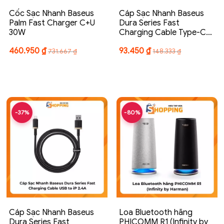
Cốc Sạc Nhanh Baseus
Cáp Sạc Nhanh Baseus
Palm Fast Charger C+U
Dura Series Fast
30W
Charging Cable Type-C…
460.950
₫
93.450
₫
731.667
₫
148.333
₫
-37%
-80%
Cáp Sạc Nhanh Baseus
Loa Bluetooth hãng
Dura Series Fast
PHICOMM R1 (Infinity by