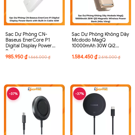
Sạc Dự Phòng CN-
Sạc Dự Phòng Không Dây
Baseus EnerCore P1
Mcdodo MagQ
Digital Display Power
10000mAh 30W Qi2…
Bank…
985.950
₫
1.584.450
₫
1.565.000
₫
2.515.000
₫
-37%
-37%