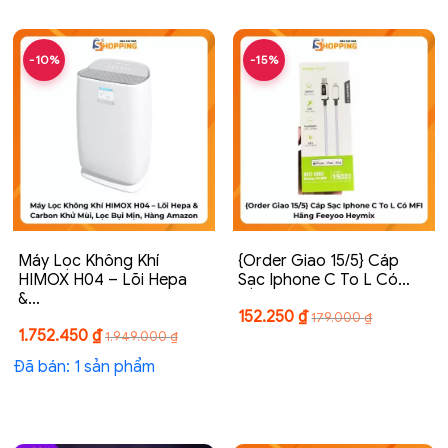
-10%
-15%
Máy Lọc Không Khí
{Order Giao 15/5} Cáp
HIMOX H04 – Lõi Hepa
Sạc Iphone C To L Có…
&…
152.250
₫
179.000
₫
1.752.450
₫
1.949.000
₫
Đã bán: 1 sản phẩm