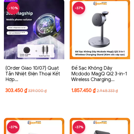
-10%
-37%
{Order Giao 10/07} Quạt
Đế Sạc Không Dây
Tản Nhiệt Điện Thoại Kết
Mcdodo MagQ Qi2 3-in-1
Hợp…
Wireless Charging…
303.450
₫
1.857.450
₫
339.000
₫
2.948.333
₫
-37%
-37%