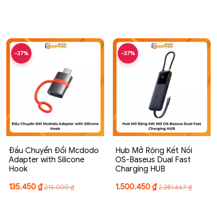
-37%
-37%
Đầu Chuyển Đổi Mcdodo
Hub Mở Rộng Kết Nối
Adapter with Silicone
OS-Baseus Dual Fast
Hook
Charging HUB
135.450
₫
1.500.450
₫
215.000
₫
2.381.667
₫