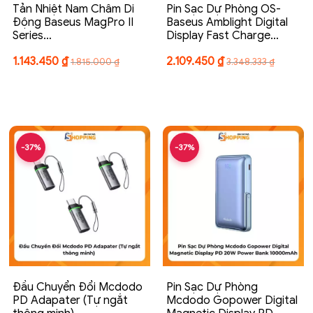
Tản Nhiệt Nam Châm Di
Pin Sạc Dự Phòng OS-
Động Baseus MagPro II
Baseus Amblight Digital
Series…
Display Fast Charge…
1.143.450
₫
2.109.450
₫
1.815.000
₫
3.348.333
₫
-37%
-37%
Đầu Chuyển Đổi Mcdodo
Pin Sạc Dự Phòng
PD Adapater (Tự ngắt
Mcdodo Gopower Digital