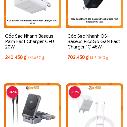
Cốc Sạc Nhanh Baseus
Cốc Sạc Nhanh OS-
Palm Fast Charger C+U
Baseus PicoGo GaN Fast
20W
Charger 1C 45W
240.450
₫
702.450
₫
381.667
₫
1.115.000
₫
-37%
-37%