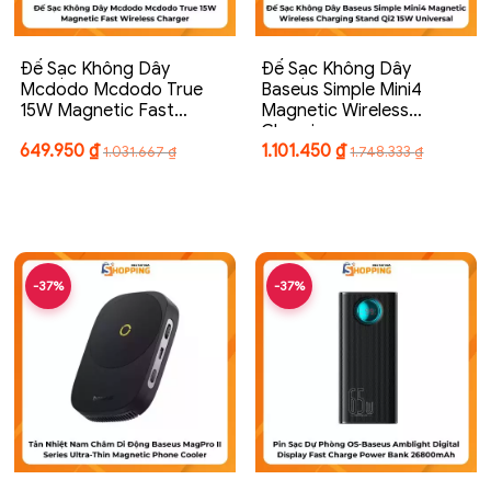
Đế Sạc Không Dây
Đế Sạc Không Dây
Mcdodo Mcdodo True
Baseus Simple Mini4
15W Magnetic Fast…
Magnetic Wireless
Charging…
649.950
₫
1.101.450
₫
1.031.667
₫
1.748.333
₫
-37%
-37%