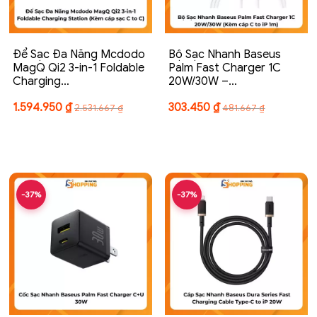
Để Sạc Đa Năng Mcdodo
Bộ Sạc Nhanh Baseus
MagQ Qi2 3-in-1 Foldable
Palm Fast Charger 1C
Charging…
20W/30W –…
1.594.950
₫
303.450
₫
2.531.667
₫
481.667
₫
-37%
-37%