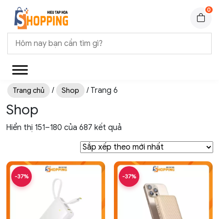
0
/
/ Trang 6
Trang chủ
Shop
Shop
Hiển thị 151–180 của 687 kết quả
-37%
-37%