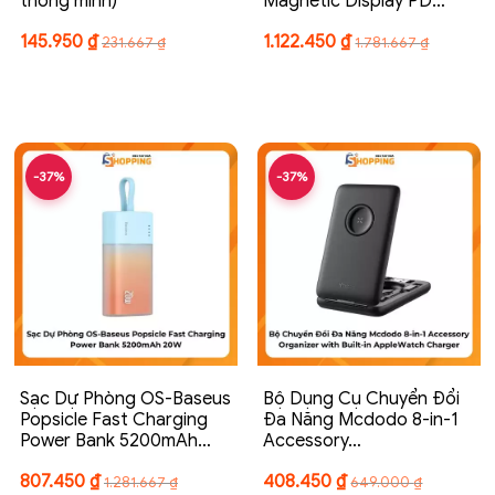
thông minh)
Magnetic Display PD…
145.950
₫
1.122.450
₫
231.667
₫
1.781.667
₫
-37%
-37%
Sạc Dự Phòng OS-Baseus
Bộ Dụng Cụ Chuyển Đổi
Popsicle Fast Charging
Đa Năng Mcdodo 8-in-1
Power Bank 5200mAh…
Accessory…
807.450
₫
408.450
₫
1.281.667
₫
649.000
₫