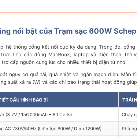
nh năng nổi bật của Trạm sạc 600W S
 hệ thống cổng kết nối cực kỳ đa dạng. Trong đó, cổng
 trực tiếp các dòng MacBook, laptop và điện thoại thôn
rợ cấp nguồn cùng lúc cho nhiều thiết bị điện tử nhỏ.
át nguy cơ quá tải, quá nhiệt và ngắn mạch điện. Màn hì
ng suất xả ra (W) và các chỉ báo trạng thái hoạt động giúp
TIẾT CẤU HÌNH BAO BÌ
TRẢI 
h (3.7V / 156.000mAh – 60 Cells)
Chạy qu
ng AC 230V/50Hz (Liên tục 600W / Đỉnh 1200W)
Phù hợ