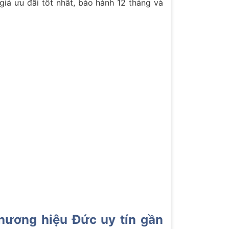
iá ưu đãi tốt nhất, bảo hành 12 tháng và
ương hiệu Đức uy tín gần