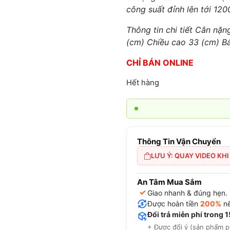
công suất đỉnh lên tới 120
Thông tin chi tiết Cân nặ
(cm) Chiều cao 33 (cm) B
CHỈ BÁN ONLINE
Hết hàng
Thông Tin Vận Chuyển
LƯU Ý: QUAY VIDEO KH
An Tâm Mua Sắm
✓
Giao nhanh & đúng hẹn.
Được hoàn tiền
200%
nế
Đổi trả miễn phí trong 
+ Được đổi ý (sản phẩm p