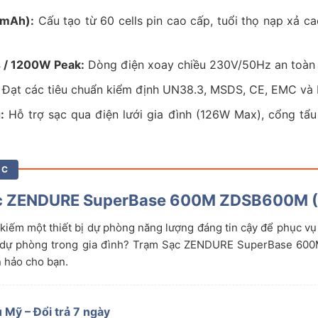
0mAh):
Cấu tạo từ 60 cells pin cao cấp, tuổi thọ nạp xả ca
 / 1200W Peak:
Dòng điện xoay chiều 230V/50Hz an toàn t
Đạt các tiêu chuẩn kiểm định UN38.3, MSDS, CE, EMC và 
:
Hỗ trợ sạc qua điện lưới gia đình (126W Max), cổng tẩu
ÚC
c ZENDURE SuperBase 600M ZDSB600M 
kiếm một thiết bị dự phòng năng lượng đáng tin cậy để phục vụ 
 dự phòng trong gia đình? Trạm Sạc ZENDURE SuperBase 60
 hảo cho bạn.
 Mỹ – Đổi trả 7 ngày