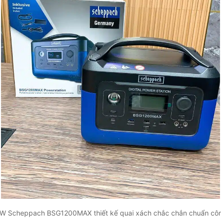
W Scheppach BSG1200MAX thiết kế quai xách chắc chắn chuẩn cô