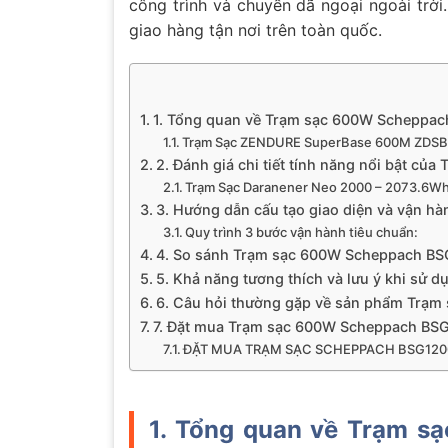
công trình và chuyến dã ngoại ngoài trời
giao hàng tận nơi trên toàn quốc.
1. Tổng quan về Trạm sạc 600W Scheppac
Trạm Sạc ZENDURE SuperBase 600M ZDS
2. Đánh giá chi tiết tính năng nổi bật 
Trạm Sạc Daranener Neo 2000 – 2073.6Wh
3. Hướng dẫn cấu tạo giao diện và vận
Quy trình 3 bước vận hành tiêu chuẩn:
4. So sánh Trạm sạc 600W Scheppach BSG
5. Khả năng tương thích và lưu ý khi s
6. Câu hỏi thường gặp về sản phẩm Trạ
7. Đặt mua Trạm sạc 600W Scheppach BSG
ĐẶT MUA TRẠM SẠC SCHEPPACH BSG12
1. Tổng quan về Trạm 