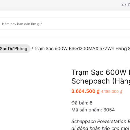
F
/ Trạm Sạc 600W BSG1200MAX 577Wh Hãng 
 Sạc Dự Phòng
Trạm Sạc 600W
Scheppach (Hàn
3.664.500
₫
4.189.000
₫
Đã bán:
8
Mã sản phẩm: 3054
Scheppach Powerstation B
di động hoàn hảo cho mọi 