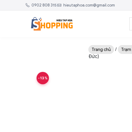
0902 808 315
|
hieutaphoa.com@gmail.com
/
Trang chủ
Trạm
Đức)
-13%