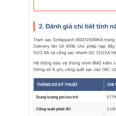
2. Đánh giá chi tiết tí
Trạm sạc Scheppach BSG1200MAX trang bị
Delivery lên tới 60W, cho phép nạp đầy
5V/2.4A và cổng sạc nhanh QC 12V/2A hỗ t
Hệ thống bảo vệ thông minh BMS kiểm so
thông số % pin, công suất sạc vào (W), cô
THÔNG SỐ KỸ THUẬT
CHI 
Dung lượng pin lưu trữ
577W
Công suất phát AC
2 cổ