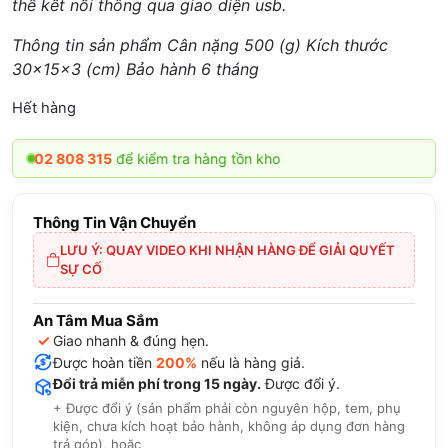
thể kết nối thông qua giao diện usb.
Thông tin sản phẩm Cân nặng 500 (g) Kích thước
30x15x3 (cm) Bảo hành 6 tháng
Hết hàng
2 808 315
để kiểm tra hàng tồn kho
Thông Tin Vận Chuyển
LƯU Ý: QUAY VIDEO KHI NHẬN HÀNG ĐỂ GIẢI QUYẾT
SỰ CỐ
An Tâm Mua Sắm
✓
Giao nhanh & đúng hẹn.
Được hoàn tiền
200%
nếu là hàng giả.
Đổi trả miễn phí trong 15 ngày.
Được đổi ý.
+ Được đổi ý (sản phẩm phải còn nguyên hộp, tem, phụ
kiện, chưa kích hoạt bảo hành, không áp dụng đơn hàng
trả góp), hoặc