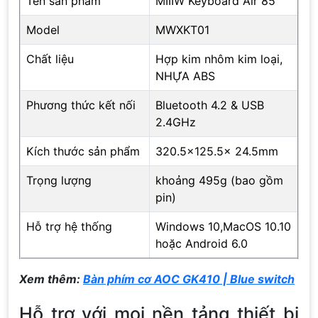
Tên sản phẩm
MIIIW Keyboard Air 85
Model
MWXKT01
Chất liệu
Hợp kim nhôm kim loại,
NHỰA ABS
Phương thức kết nối
Bluetooth 4.2 & USB
2.4GHz
Kích thước sản phẩm
320.5×125.5x 24.5mm
Trọng lượng
khoảng 495g (bao gồm
pin)
Hỗ trợ hệ thống
Windows 10,MacOS 10.10
hoặc Android 6.0
Xem thêm:
Bàn phím cơ AOC GK410 | Blue switch
Hỗ trợ với mọi nền tảng thiết bị