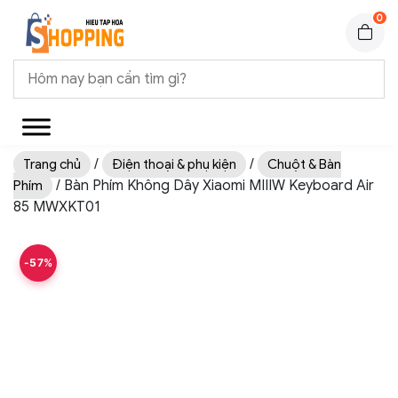
0
/
/
Trang chủ
Điện thoại & phụ kiện
Chuột & Bàn
/ Bàn Phím Không Dây Xiaomi MIIIW Keyboard Air
Phím
85 MWXKT01
-57%