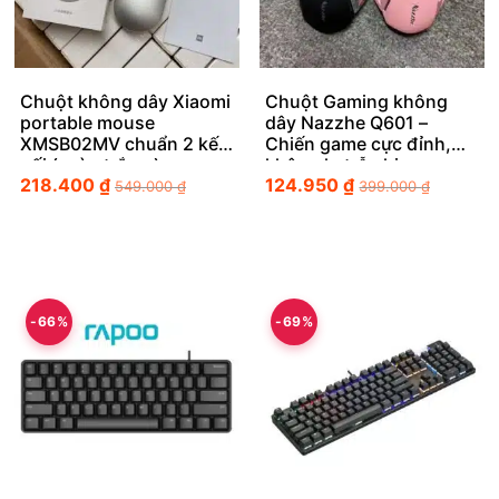
Chuột không dây Xiaomi
Chuột Gaming không
portable mouse
dây Nazzhe Q601 –
XMSB02MV chuẩn 2 kết
Chiến game cực đỉnh,
nối ( màu trắng )
không lo trễ nhịp
218.400
₫
124.950
₫
549.000
₫
399.000
₫
-66%
-69%