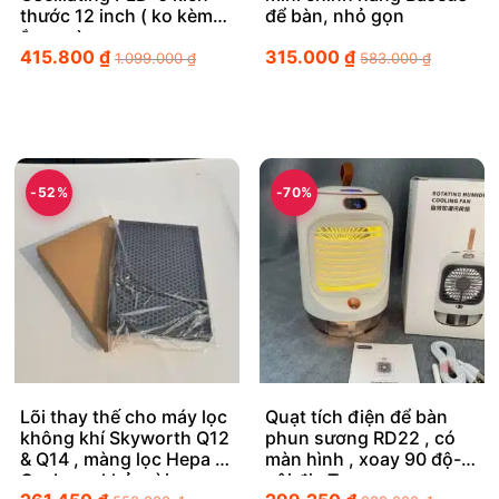
thước 12 inch ( ko kèm
để bàn, nhỏ gọn
ắc quy)
415.800
₫
315.000
₫
1.099.000
₫
583.000
₫
-52%
-70%
Lõi thay thế cho máy lọc
Quạt tích điện để bàn
không khí Skyworth Q12
phun sương RD22 , có
& Q14 , màng lọc Hepa +
màn hình , xoay 90 độ-
Cacbon , khử mùi
nội địa Trung