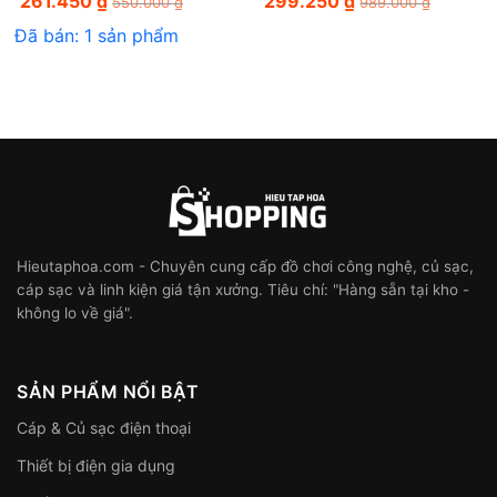
261.450
₫
299.250
₫
550.000
₫
989.000
₫
Đã bán: 1 sản phẩm
Hieutaphoa.com - Chuyên cung cấp đồ chơi công nghệ, củ sạc,
cáp sạc và linh kiện giá tận xưởng. Tiêu chí: "Hàng sẵn tại kho -
không lo về giá".
SẢN PHẨM NỔI BẬT
Cáp & Củ sạc điện thoại
Thiết bị điện gia dụng