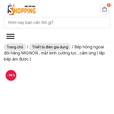
0
/
/ Bếp hồng ngoại
Trang chủ
Thiết bị điện gia dụng
đôi hãng MIGNON , mặt kính cường lực , cảm ứng ( lắp
bếp âm được )
-74%