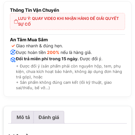
Thông Tin Vận Chuyển
LƯU Ý: QUAY VIDEO KHI NHẬN HÀNG ĐỂ GIẢI QUYẾT
SỰ CỐ
An Tâm Mua Sắm
✓
Giao nhanh & đúng hẹn.
Được hoàn tiền
200%
nếu là hàng giả.
Đổi trả miễn phí trong 15 ngày.
Được đổi ý.
+ Được đổi ý (sản phẩm phải còn nguyên hộp, tem, phụ
kiện, chưa kích hoạt bảo hành, không áp dụng đơn hàng
trả góp), hoặc
+ Sản phẩm không đúng cam kết (lỗi kỹ thuật, giao
sai/thiếu, bể vỡ…)
Mô tả
Đánh giá