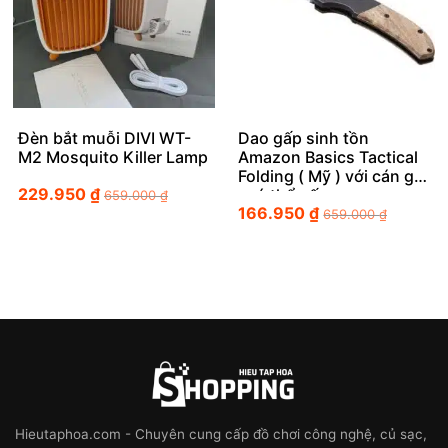
Đèn bắt muỗi DIVI WT-
Dao gấp sinh tồn
M2 Mosquito Killer Lamp
Amazon Basics Tactical
Folding ( Mỹ ) với cán gỗ
229.950
₫
, có thể gấp gọn
659.000
₫
166.950
₫
659.000
₫
Hieutaphoa.com - Chuyên cung cấp đồ chơi công nghệ, củ sạc,