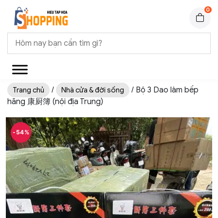
0
/
/ Bộ 3 Dao làm bếp
Trang chủ
Nhà cửa & đời sống
hãng 康厨簿 (nội địa Trung)
-54%