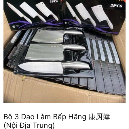
Bộ 3 Dao Làm Bếp Hãng 康厨簿
(nội Địa Trung)