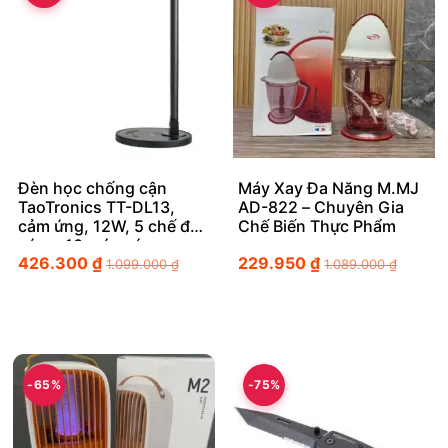
Đèn học chống cận
Máy Xay Đa Năng M.MJ
TaoTronics TT-DL13,
AD-822 – Chuyên Gia
cảm ứng, 12W, 5 chế độ
Chế Biến Thực Phẩm
sáng, 10 mức sáng
426.300
₫
229.950
₫
1.099.000
₫
1.089.000
₫
-65%
-75%