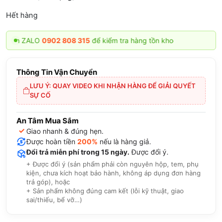
Hết hàng
ắn ZALO
0902 808 315
để kiểm tra hàng tồn kho
Thông Tin Vận Chuyển
LƯU Ý: QUAY VIDEO KHI NHẬN HÀNG ĐỂ GIẢI QUYẾT
SỰ CỐ
An Tâm Mua Sắm
✓
Giao nhanh & đúng hẹn.
Được hoàn tiền
200%
nếu là hàng giả.
Đổi trả miễn phí trong 15 ngày.
Được đổi ý.
+ Được đổi ý (sản phẩm phải còn nguyên hộp, tem, phụ
kiện, chưa kích hoạt bảo hành, không áp dụng đơn hàng
trả góp), hoặc
+ Sản phẩm không đúng cam kết (lỗi kỹ thuật, giao
sai/thiếu, bể vỡ…)