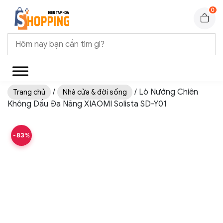
0
/
/ Lò Nướng Chiên
Trang chủ
Nhà cửa & đời sống
Không Dầu Đa Năng XIAOMI Solista SD-Y01
-83%