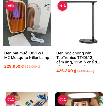
-65%
-61%
Đèn bắt muỗi DIVI WT-
Đèn học chống cận
M2 Mosquito Killer Lamp
TaoTronics TT-DL13,
cảm ứng, 12W, 5 chế độ
229.950
₫
sáng, 10 mức sáng
659.000
₫
426.300
₫
1.099.000
₫
-72%
-73%