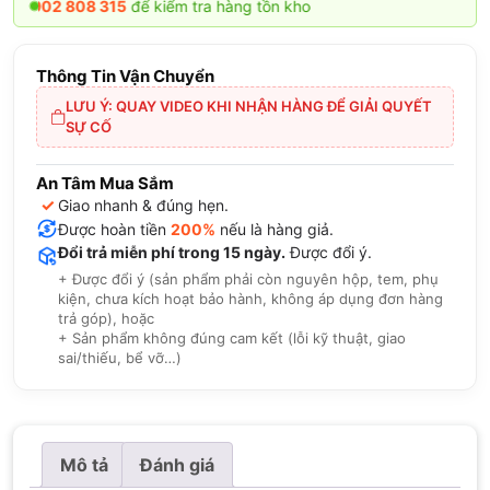
 808 315
để kiểm tra hàng tồn kho
Thông Tin Vận Chuyển
LƯU Ý: QUAY VIDEO KHI NHẬN HÀNG ĐỂ GIẢI QUYẾT
SỰ CỐ
An Tâm Mua Sắm
✓
Giao nhanh & đúng hẹn.
Được hoàn tiền
200%
nếu là hàng giả.
Đổi trả miễn phí trong 15 ngày.
Được đổi ý.
+ Được đổi ý (sản phẩm phải còn nguyên hộp, tem, phụ
kiện, chưa kích hoạt bảo hành, không áp dụng đơn hàng
trả góp), hoặc
+ Sản phẩm không đúng cam kết (lỗi kỹ thuật, giao
sai/thiếu, bể vỡ…)
Mô tả
Đánh giá