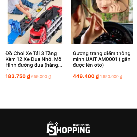
Đồ Chơi Xe Tải 3 Tầng
Gương trang điểm thông
Kèm 12 Xe Đua Nhỏ, Mô
minh UAIT AM0001 ( gắn
Hình đường đua (hàng
được lên oto)
Amazon)
183.750
₫
449.400
₫
659.000
₫
1.650.000
₫