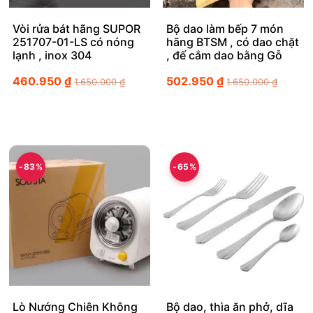
Vòi rửa bát hãng SUPOR
Bộ dao làm bếp 7 món
251707-01-LS có nóng
hãng BTSM , có dao chặt
lạnh , inox 304
, đế cắm dao bằng Gỗ
460.950
₫
502.950
₫
1.650.000
₫
1.650.000
₫
-83%
-65%
Lò Nướng Chiên Không
Bộ dao, thìa ăn phở, dĩa