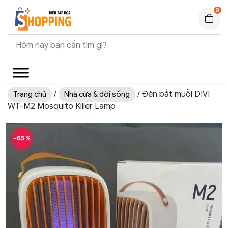
0
/
/ Đèn bắt muỗi DIVI
Trang chủ
Nhà cửa & đời sống
WT-M2 Mosquito Killer Lamp
-65%