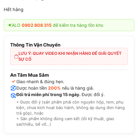
Hết hàng
ZALO
0902 808 315
để kiểm tra hàng tồn kho
Thông Tin Vận Chuyển
LƯU Ý: QUAY VIDEO KHI NHẬN HÀNG ĐỂ GIẢI QUYẾT
SỰ CỐ
An Tâm Mua Sắm
✓
Giao nhanh & đúng hẹn.
Được hoàn tiền
200%
nếu là hàng giả.
Đổi trả miễn phí trong 15 ngày.
Được đổi ý.
+ Được đổi ý (sản phẩm phải còn nguyên hộp, tem, phụ
kiện, chưa kích hoạt bảo hành, không áp dụng đơn hàng
trả góp), hoặc
+ Sản phẩm không đúng cam kết (lỗi kỹ thuật, giao
sai/thiếu, bể vỡ…)