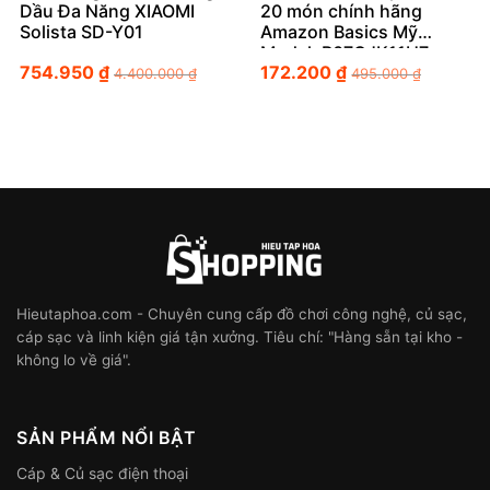
Dầu Đa Năng XIAOMI
20 món chính hãng
Solista SD-Y01
Amazon Basics Mỹ
Model: B07GJK11H7 –
754.950
₫
172.200
₫
Đẳng cấp bàn ăn chuẩn
4.400.000
₫
495.000
₫
Âu Mỹ
Hieutaphoa.com - Chuyên cung cấp đồ chơi công nghệ, củ sạc,
cáp sạc và linh kiện giá tận xưởng. Tiêu chí: "Hàng sẵn tại kho -
không lo về giá".
SẢN PHẨM NỔI BẬT
Cáp & Củ sạc điện thoại