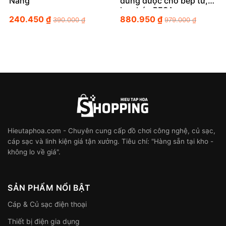
Năng
dùng được cho bếp từ,
ko chứa PFOA
240.450
₫
880.950
₫
390.000
₫
979.000
₫
Hieutaphoa.com - Chuyên cung cấp đồ chơi công nghệ, củ sạc,
cáp sạc và linh kiện giá tận xưởng. Tiêu chí: "Hàng sẵn tại kho -
không lo về giá".
SẢN PHẨM NỔI BẬT
Cáp & Củ sạc điện thoại
Thiết bị điện gia dụng