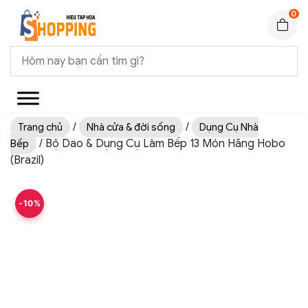
0
/
/
Trang chủ
Nhà cửa & đời sống
Dụng Cụ Nhà
/ Bộ Dao & Dụng Cụ Làm Bếp 13 Món Hãng Hobo
Bếp
(Brazil)
-10%