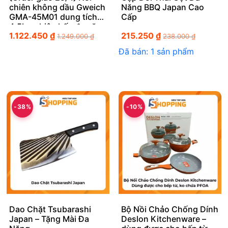
chiên không dầu Gweich
Năng BBQ Japan Cao
GMA-45M01 dung tích
Cấp
4.5L – chiên hấp đa năng
1.122.450
₫
215.250
₫
2 trong 1
1.249.000
₫
238.000
₫
Đã bán: 1 sản phẩm
-38%
-10%
Dao Chặt Tsubarashi
Bộ Nồi Chảo Chống Dính
Japan – Tặng Mài Đa
Deslon Kitchenware –