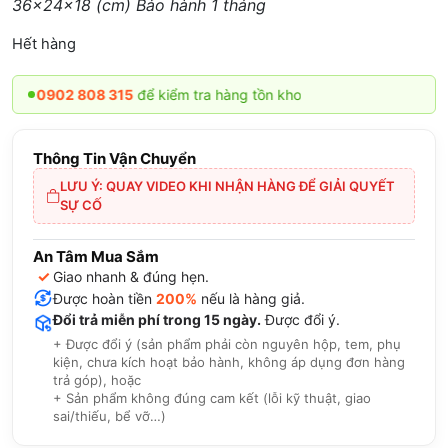
36x24x18 (cm) Bảo hành 1 tháng
Hết hàng
O
0902 808 315
để kiểm tra hàng tồn kho
Thông Tin Vận Chuyển
LƯU Ý: QUAY VIDEO KHI NHẬN HÀNG ĐỂ GIẢI QUYẾT
SỰ CỐ
An Tâm Mua Sắm
✓
Giao nhanh & đúng hẹn.
Được hoàn tiền
200%
nếu là hàng giả.
Đổi trả miễn phí trong 15 ngày.
Được đổi ý.
+ Được đổi ý (sản phẩm phải còn nguyên hộp, tem, phụ
kiện, chưa kích hoạt bảo hành, không áp dụng đơn hàng
trả góp), hoặc
+ Sản phẩm không đúng cam kết (lỗi kỹ thuật, giao
sai/thiếu, bể vỡ…)