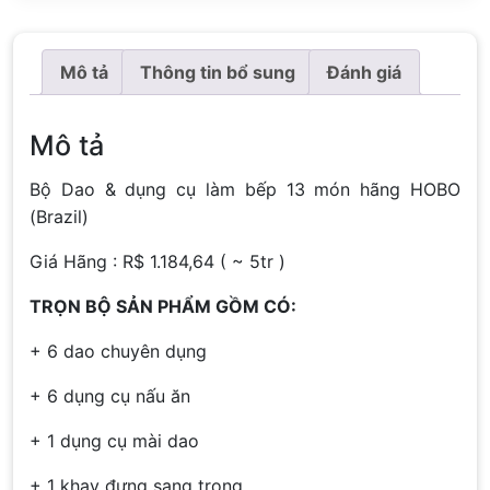
Mô tả
Thông tin bổ sung
Đánh giá
Mô tả
Bộ Dao & dụng cụ làm bếp 13 món hãng HOBO
(Brazil)
Giá Hãng : R$ 1.184,64 ( ~ 5tr )
TRỌN BỘ SẢN PHẨM GỒM CÓ:
+ 6 dao chuyên dụng
+ 6 dụng cụ nấu ăn
+ 1 dụng cụ mài dao
+ 1 khay đựng sang trọng