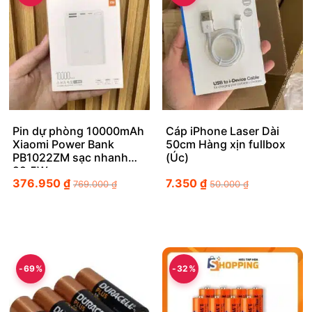
Pin dự phòng 10000mAh
Cáp iPhone Laser Dài
Xiaomi Power Bank
50cm Hàng xịn fullbox
PB1022ZM sạc nhanh
(Úc)
22.5W
376.950
₫
7.350
₫
769.000
₫
50.000
₫
-69%
-32%