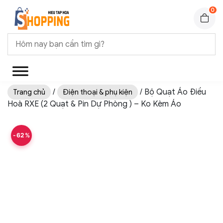
0
/
/ Bộ Quạt Áo Điều
Trang chủ
Điện thoại & phụ kiện
Hoà RXE (2 Quạt & Pin Dự Phòng ) – Ko Kèm Áo
-62%