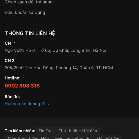
Chính sách đổi trả hàng
Điều khoản sử dụng
THÔNG TIN LIÊN HỆ
CN 1:
Ngõ Vườn Hồ 01, Tổ 05, Cự Khối, Long Biên, Hà Nội
CN 2:
205/29a9 Tân Hòa Đông, Phường 14, Quận 6, TP.HCM
Hotline:
0902 808 315
Bản đồ:
Hướng dẫn đường đi →
Tìm kiếm nhiều:
Tin Tức
Thủ thuật – Hỏi đáp
Điện thoại & Phụ kiện
Máy lọc không khí
Máy hút ẩm