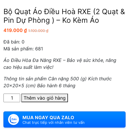
Bộ Quạt Áo Điều Hoà RXE (2 Quạt &
Pin Dự Phòng ) – Ko Kèm Áo
419.000
₫
1.100.000
₫
Đã bán:
0
Mã sản phẩm: 681
Áo Điều Hòa Đa Năng RXE – Bảo vệ sức khỏe, nâng
cao hiệu suất làm việc!
Thông tin sản phẩm Cân nặng 500 (g) Kích thước
20x20x5 (cm) Bảo hành 6 tháng
Số
Thêm vào giỏ hàng
lượng
MUA NGAY QUA ZALO
Chat trực tiếp với nhân viên tư vấn