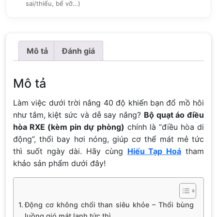
sai/thiếu, bể vỡ…)
Mô tả
Đánh giá
Mô tả
Làm việc dưới trời nắng 40 độ khiến bạn đổ mồ hôi
như tắm, kiệt sức và dễ say nắng?
Bộ quạt áo điều
hòa RXE (kèm pin dự phòng)
chính là “điều hòa di
động”, thổi bay hơi nóng, giúp cơ thể mát mẻ tức
thì suốt ngày dài. Hãy cùng
Hiếu Tạp Hoá
tham
khảo sản phẩm dưới đây!
Động cơ không chổi than siêu khỏe – Thổi bùng
luồng gió mát lạnh tức thì