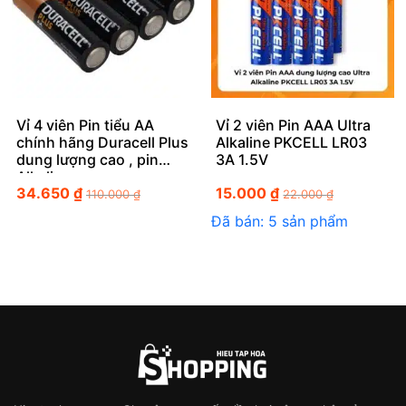
Vỉ 4 viên Pin tiểu AA
Vỉ 2 viên Pin AAA Ultra
chính hãng Duracell Plus
Alkaline PKCELL LR03
dung lượng cao , pin
3A 1.5V
Alkaline
34.650
₫
15.000
₫
110.000
₫
22.000
₫
Đã bán: 5 sản phẩm