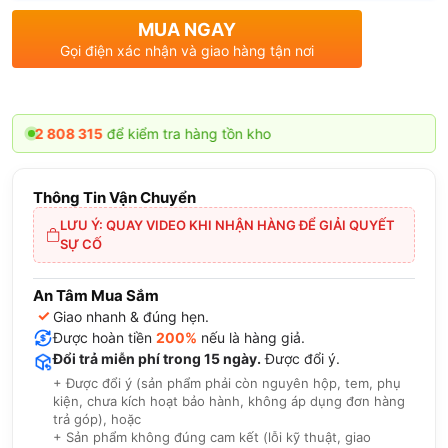
MUA NGAY
Gọi điện xác nhận và giao hàng tận nơi
8 315
để kiểm tra hàng tồn kho
Thông Tin Vận Chuyển
LƯU Ý: QUAY VIDEO KHI NHẬN HÀNG ĐỂ GIẢI QUYẾT
SỰ CỐ
An Tâm Mua Sắm
✓
Giao nhanh & đúng hẹn.
Được hoàn tiền
200%
nếu là hàng giả.
Đổi trả miễn phí trong 15 ngày.
Được đổi ý.
+ Được đổi ý (sản phẩm phải còn nguyên hộp, tem, phụ
kiện, chưa kích hoạt bảo hành, không áp dụng đơn hàng
trả góp), hoặc
+ Sản phẩm không đúng cam kết (lỗi kỹ thuật, giao