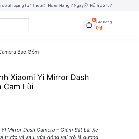
ree Shipping từ 1 Triệu
Hoàn Hàng 7 Ngày
Hỗ Trợ 24/7
0
Giỏ hàng
0
₫
h Camera Bao Gồm
h Xiaomi Yi Mirror Dash
 Cam Lùi
YI Mirror Dash Camera – Giám Sát Lái Xe
a trước và sau, vừa đóng vai trò là gương