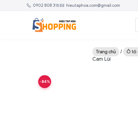
0902 808 315
|
hieutaphoa.com@gmail.com
/
Trang chủ
Ô tô 
Cam Lùi
-84%