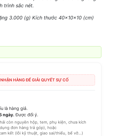
 trình sắc nét.
ặng 3.000 (g) Kích thước 40x10x10 (cm)
I NHẬN HÀNG ĐỂ GIẢI QUYẾT SỰ CỐ
u là hàng giả.
15 ngày.
Được đổi ý.
hải còn nguyên hộp, tem, phụ kiện, chưa kích
dụng đơn hàng trả góp), hoặc
 kết (lỗi kỹ thuật, giao sai/thiếu, bể vỡ…)