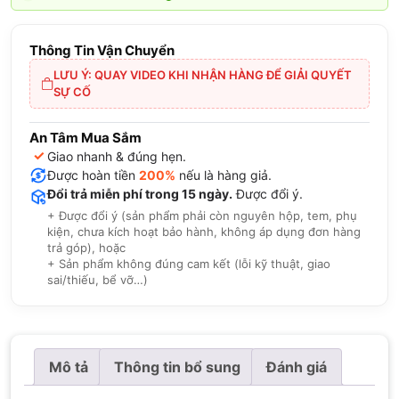
Thông Tin Vận Chuyển
LƯU Ý: QUAY VIDEO KHI NHẬN HÀNG ĐỂ GIẢI QUYẾT
SỰ CỐ
An Tâm Mua Sắm
✓
Giao nhanh & đúng hẹn.
Được hoàn tiền
200%
nếu là hàng giả.
Đổi trả miễn phí trong 15 ngày.
Được đổi ý.
+ Được đổi ý (sản phẩm phải còn nguyên hộp, tem, phụ
kiện, chưa kích hoạt bảo hành, không áp dụng đơn hàng
trả góp), hoặc
+ Sản phẩm không đúng cam kết (lỗi kỹ thuật, giao
sai/thiếu, bể vỡ…)
Mô tả
Thông tin bổ sung
Đánh giá