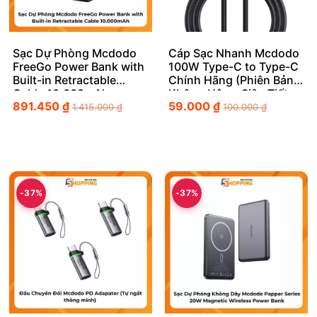
Sạc Dự Phòng Mcdodo
Cáp Sạc Nhanh Mcdodo
FreeGo Power Bank with
100W Type-C to Type-C
Built-in Retractable
Chính Hãng (Phiên Bản
Cable 10.000mAh
Không Hộp – Siêu Tiết
891.450
₫
59.000
₫
Kiệm)
1.415.000
₫
100.000
₫
-37%
-37%