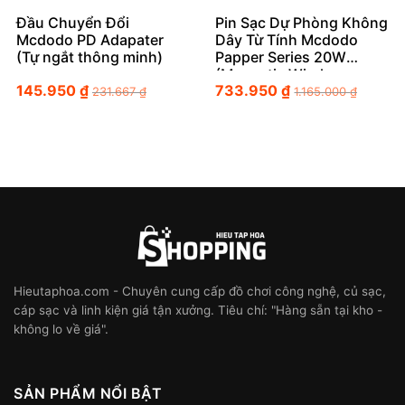
Đầu Chuyển Đổi
Pin Sạc Dự Phòng Không
Mcdodo PD Adapater
Dây Từ Tính Mcdodo
(Tự ngắt thông minh)
Papper Series 20W
(Magnetic Wireless
145.950
₫
733.950
₫
Power Bank)
231.667
₫
1.165.000
₫
Hieutaphoa.com - Chuyên cung cấp đồ chơi công nghệ, củ sạc,
cáp sạc và linh kiện giá tận xưởng. Tiêu chí: "Hàng sẵn tại kho -
không lo về giá".
SẢN PHẨM NỔI BẬT