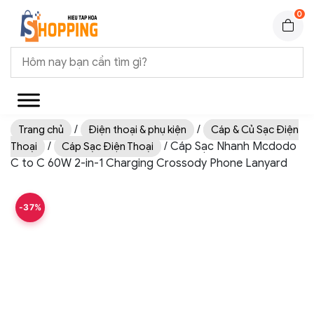
0
/
/
Trang chủ
Điện thoại & phụ kiện
Cáp & Củ Sạc Điện
/
/ Cáp Sạc Nhanh Mcdodo
Thoại
Cáp Sạc Điện Thoại
C to C 60W 2-in-1 Charging Crossody Phone Lanyard
-37%