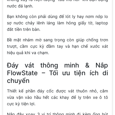
nước đá lạnh.
Bạn không còn phải dùng đế lót ly hay nơm nớp lo
sợ nước chảy lênh láng làm hỏng giấy tờ, laptop
đắt tiền trên bàn.
Bề mặt nhám mờ sang trọng còn giúp chống trơn
trượt, cầm cực kỳ đầm tay và hạn chế xước xát
hiệu quả khi va chạm.
Đáy vát thông minh & Nắp
FlowState – Tối ưu tiện ích di
chuyển
Thiết kế phần đáy cốc được vát thuôn nhỏ, cắm
vừa vặn vào hầu hết các khay để ly trên xe ô tô
cực kỳ tiện lợi.
Nắp đậy xoay 3 vị trí thông minh đi kèm ống hút