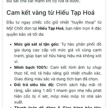
búi sắt chà xát mạnh khi cọ rửa là được.
Cam kết vàng từ Hiếu Tạp Hoá
Đầu tư ngay chiếc cốc giữ nhiệt “huyền thoại” từ
Mỹ! Chốt đơn tại
Hiếu Tạp Hoá
, bạn nắm trọn 4 đặc
quyền bảo vệ tối đa:
Mức giá sát sỉ tận gốc:
Tự hào phân phối đồ
gia dụng cao cấp với mức giá vô cùng cạnh
tranh, giúp bạn sở hữu hàng hiệu mà không xót
ví.
Minh bạch 100%:
Cam kết hình ảnh tự chụp
thực tế, mô tả hiệu năng giữ nhiệt chuẩn xác.
Giao đúng màu sắc và dung tích bạn đã chọn.
Đổi trả siêu tốc độ:
Chính sách hậu mãi rõ
ràng, sẵn sàng 1 đổi 1 nhanh gọn nhẹ nếu phát
hiện cốc bị rỉ sét, móp méo móp từ nhà sản
xuất.
Thanh toán dễ dàng & Giao hàng hỏa tốc: