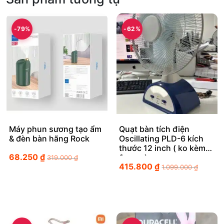
-79%
-62%
Máy phun sương tạo ẩm
Quạt bàn tích điện
& đèn bàn hãng Rock
Oscillating PLD-6 kích
thước 12 inch ( ko kèm
68.250
₫
ắc quy)
319.000
₫
415.800
₫
1.099.000
₫