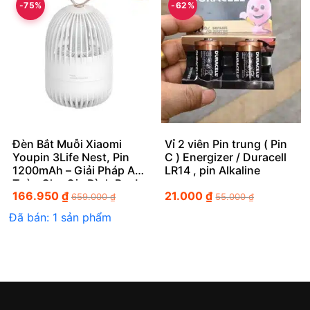
-75%
-62%
Đèn Bắt Muỗi Xiaomi
Vỉ 2 viên Pin trung ( Pin
Youpin 3Life Nest, Pin
C ) Energizer / Duracell
1200mAh – Giải Pháp An
LR14 , pin Alkaline
Toàn Cho Gia Đình Bạn!
166.950
₫
21.000
₫
659.000
₫
55.000
₫
Đã bán: 1 sản phẩm