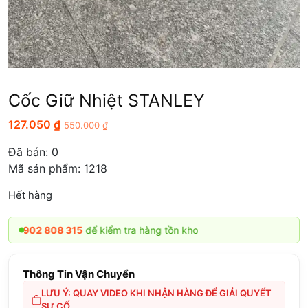
Cốc Giữ Nhiệt STANLEY
127.050
₫
550.000
₫
Đã bán:
0
Mã sản phẩm: 1218
Hết hàng
 808 315
để kiểm tra hàng tồn kho
Thông Tin Vận Chuyển
LƯU Ý: QUAY VIDEO KHI NHẬN HÀNG ĐỂ GIẢI QUYẾT
SỰ CỐ