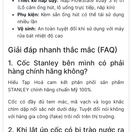
Thiết kế nắp đậy:
Nắp FlowState xoay 3 vị trí
(Lỗ cắm ống hút, lỗ uống trực tiếp, nắp kín)
Phụ kiện:
Kèm sẵn ống hút có thể tái sử dụng
nhiều lần
Vệ sinh:
An toàn tuyệt đối khi sử dụng với máy
rửa bát nhiệt độ cao
Giải đáp nhanh thắc mắc (FAQ)
1. Cốc Stanley bên mình có phải
hàng chính hãng không?
Hiếu Tạp Hoá cam kết phân phối sản phẩm
STANLEY chính hãng chuẩn Mỹ 100%.
Cốc có đầy đủ tem mác, mã vạch và logo khắc
chìm dập nổi sắc nét dưới đáy. Tuyệt đối nói không
với hàng gia công (fake) trôi nổi trên thị trường.
2. Khi lật úp cốc có bị trào nước ra