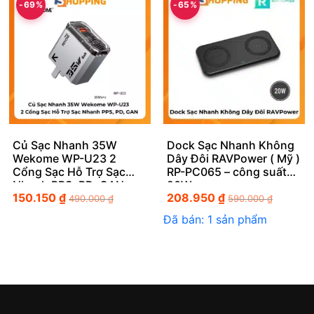
-69%
-65%
Củ Sạc Nhanh 35W
Dock Sạc Nhanh Không
Wekome WP-U23 2
Dây Đôi RAVPower ( Mỹ )
Cổng Sạc Hỗ Trợ Sạc
RP-PC065 – công suất
Nhanh PPS, PD, GAN
20W
150.150
₫
208.950
₫
490.000
₫
590.000
₫
Đã bán: 1 sản phẩm