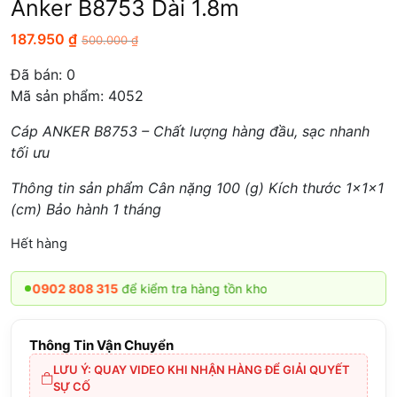
Anker B8753 Dài 1.8m
187.950
₫
500.000
₫
Đã bán:
0
Mã sản phẩm: 4052
Cáp ANKER B8753 – Chất lượng hàng đầu, sạc nhanh
tối ưu
Thông tin sản phẩm Cân nặng 100 (g) Kích thước 1x1x1
(cm) Bảo hành 1 tháng
Hết hàng
902 808 315
để kiểm tra hàng tồn kho
Thông Tin Vận Chuyển
LƯU Ý: QUAY VIDEO KHI NHẬN HÀNG ĐỂ GIẢI QUYẾT
SỰ CỐ