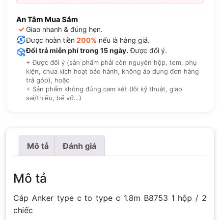
An Tâm Mua Sắm
✓
Giao nhanh & đúng hẹn.
Được hoàn tiền
200%
nếu là hàng giả.
Đổi trả miễn phí trong 15 ngày.
Được đổi ý.
+ Được đổi ý (sản phẩm phải còn nguyên hộp, tem, phụ
kiện, chưa kích hoạt bảo hành, không áp dụng đơn hàng
trả góp), hoặc
+ Sản phẩm không đúng cam kết (lỗi kỹ thuật, giao
sai/thiếu, bể vỡ…)
Mô tả
Đánh giá
Mô tả
Cáp Anker type c to type c 1.8m B8753 1 hộp / 2
chiếc