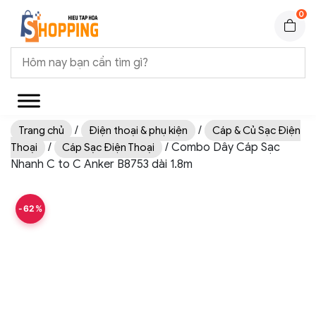
0
/
/
Trang chủ
Điện thoại & phụ kiện
Cáp & Củ Sạc Điện
/
/ Combo Dây Cáp Sạc
Thoại
Cáp Sạc Điện Thoại
Nhanh C to C Anker B8753 dài 1.8m
-62%