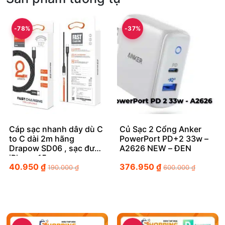
-78%
-37%
Cáp sạc nhanh dây dù C
Củ Sạc 2 Cổng Anker
to C dài 2m hãng
PowerPort PD+2 33w –
Drapow SD06 , sạc được
A2626 NEW – ĐEN
iPhone 15
40.950
₫
376.950
₫
190.000
₫
600.000
₫