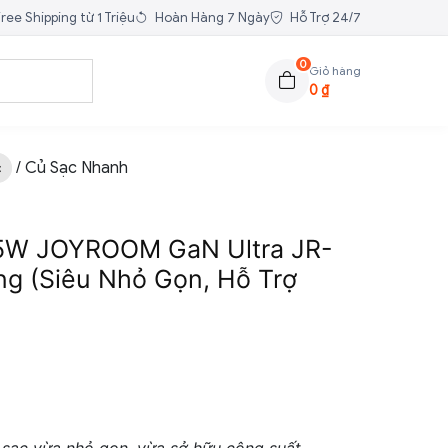
ree Shipping từ 1 Triệu
Hoàn Hàng 7 Ngày
Hỗ Trợ 24/7
0
Giỏ hàng
0
₫
/ Củ Sạc Nhanh
c
5W JOYROOM GaN Ultra JR-
g (Siêu Nhỏ Gọn, Hỗ Trợ