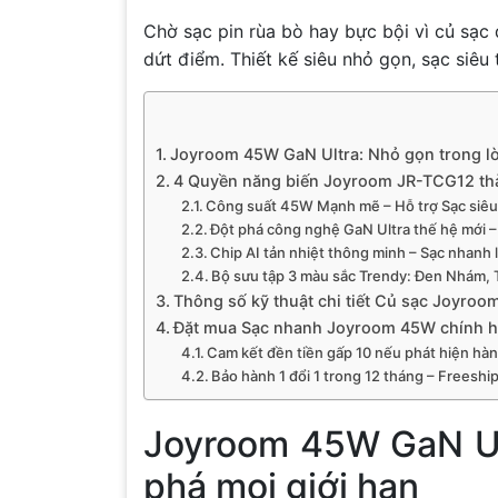
Chờ sạc pin rùa bò hay bực bội vì củ sạc
dứt điểm. Thiết kế siêu nhỏ gọn, sạc siêu t
Joyroom 45W GaN Ultra: Nhỏ gọn trong lò
4 Quyền năng biến Joyroom JR-TCG12 th
Công suất 45W Mạnh mẽ – Hỗ trợ Sạc siêu
Đột phá công nghệ GaN Ultra thế hệ mới 
Chip AI tản nhiệt thông minh – Sạc nhanh 
Bộ sưu tập 3 màu sắc Trendy: Đen Nhám, 
Thông số kỹ thuật chi tiết Củ sạc Joyro
Đặt mua Sạc nhanh Joyroom 45W chính hãn
Cam kết đền tiền gấp 10 nếu phát hiện hàn
Bảo hành 1 đổi 1 trong 12 tháng – Freeshi
Joyroom 45W GaN Ult
phá mọi giới hạn