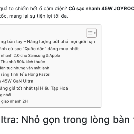
 quá to chiếm hết ổ cắm điện?
Củ sạc nhanh 45W JOYROO
ốc, mang lại sự tiện lợi tối đa.
ng bàn tay – Năng lượng bứt phá mọi giới hạn
ành củ sạc “Quốc dân” đáng mua nhất
 nhanh 2.0 cho Samsung & Apple
– Thu nhỏ 50% kích thước
liên tục nhưng vẫn mát lạnh
Trắng Tinh Tế & Hồng Pastel
om 45W GaN Ultra
g giá tốt nhất tại Hiếu Tạp Hoá
g nhái
p giao nhanh 2H
ra: Nhỏ gọn trong lòng bàn 