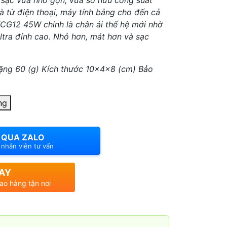
 sạc vừa nhỏ gọn, vừa sở hữu công suất
 từ điện thoại, máy tính bảng cho đến cả
CG12 45W chính là chân ái thế hệ mới nhờ
tra đỉnh cao. Nhỏ hơn, mát hơn và sạc
ặng 60 (g) Kích thước 10x4x8 (cm) Bảo
ng
 QUA ZALO
i nhân viên tư vấn
AY
iao hàng tận nơi