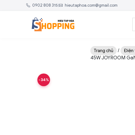
0902 808 315
|
hieutaphoa.com@gmail.com
/
Trang chủ
Điện 
45W JOYROOM GaN U
-34%