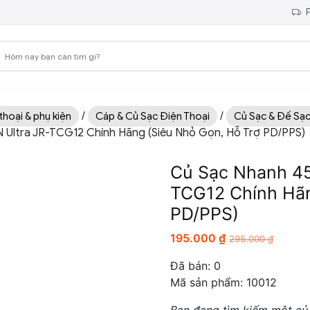
F
/
/
thoại & phụ kiện
Cáp & Củ Sạc Điện Thoại
Củ Sạc & Đế Sạ
ltra JR-TCG12 Chính Hãng (Siêu Nhỏ Gọn, Hỗ Trợ PD/PPS)
Củ Sạc Nhanh 4
TCG12 Chính Hãn
PD/PPS)
195.000
₫
295.000
₫
Đã bán:
0
Mã sản phẩm: 10012