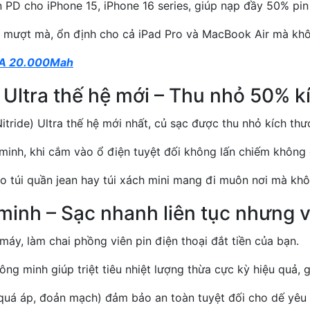
PD cho iPhone 15, iPhone 16 series, giúp nạp đầy 50% pin
mượt mà, ổn định cho cả iPad Pro và MacBook Air mà không
0A 20.000Mah
Ultra thế hệ mới – Thu nhỏ 50% k
tride) Ultra thế hệ mới nhất, củ sạc được thu nhỏ kích th
minh, khi cắm vào ổ điện tuyệt đối không lấn chiếm không
ào túi quần jean hay túi xách mini mang đi muôn nơi mà k
 minh – Sạc nhanh liên tục nhưng 
áy, làm chai phồng viên pin điện thoại đắt tiền của bạn.
ông minh giúp triệt tiêu nhiệt lượng thừa cực kỳ hiệu quả, 
quá áp, đoản mạch) đảm bảo an toàn tuyệt đối cho dế yêu