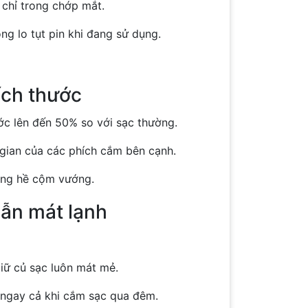
 chỉ trong chớp mắt.
 lo tụt pin khi đang sử dụng.
ích thước
ước lên đến 50% so với sạc thường.
 gian của các phích cắm bên cạnh.
hông hề cộm vướng.
vẫn mát lạnh
giữ củ sạc luôn mát mẻ.
 ngay cả khi cắm sạc qua đêm.