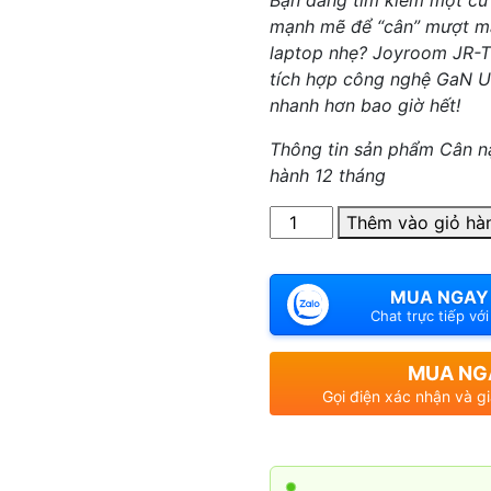
Bạn đang tìm kiếm một củ
mạnh mẽ để “cân” mượt mà
laptop nhẹ? Joyroom JR-T
tích hợp công nghệ GaN Ul
nhanh hơn bao giờ hết!
Thông tin sản phẩm Cân n
hành 12 tháng
Số
Thêm vào giỏ hà
lượng
MUA NGAY
Chat trực tiếp vớ
MUA NG
Gọi điện xác nhận và g