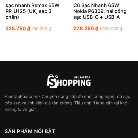
sạc nhanh Remax 65W
Củ Sạc Nhanh 65W
RP-U125 (UK, sạc 3
Nokia P6309, hai cổng
chân)
sạc USB-C + USB-A
225.750
₫
278.250
₫
700.000
₫
1.000.000
₫
Hieutaphoa.com - Chuyên cung cấp đồ chơi công nghệ, củ sạc,
cáp sạc và linh kiện giá tận xưởng. Tiêu chí: "Hàng sẵn tại kho -
không lo về giá".
SẢN PHẨM NỔI BẬT