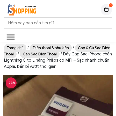
0
/
/
Trang chủ
Điện thoại & phụ kiện
Cáp & Củ Sạc Điện
/
/ Dây Cáp Sạc iPhone chân
Thoại
Cáp Sạc Điện Thoại
Lightning C to L hãng Philips có MFI – Sạc nhanh chuẩn
Apple, bền bỉ vượt thời gian
-23%