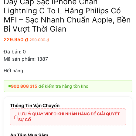
Dây Cáp Sạc IPhone Chân
Lightning C To L Hãng Philips Có
MFI – Sạc Nhanh Chuẩn Apple, Bền
Bỉ Vượt Thời Gian
229.950
₫
299.000
₫
Đã bán:
0
Mã sản phẩm: 1387
Hết hàng
 808 315
để kiểm tra hàng tồn kho
Thông Tin Vận Chuyển
LƯU Ý: QUAY VIDEO KHI NHẬN HÀNG ĐỂ GIẢI QUYẾT
SỰ CỐ
An Tâm Mua Sắm