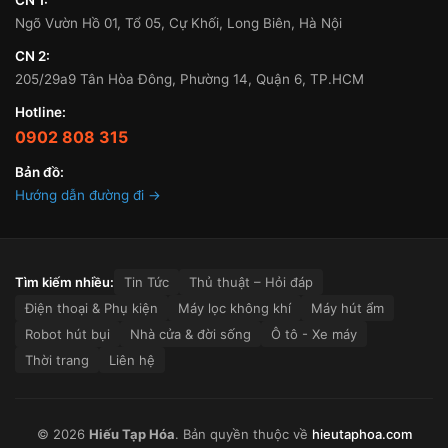
Ngõ Vườn Hồ 01, Tổ 05, Cự Khối, Long Biên, Hà Nội
CN 2:
205/29a9 Tân Hòa Đông, Phường 14, Quận 6, TP.HCM
Hotline:
0902 808 315
Bản đồ:
Hướng dẫn đường đi →
Tìm kiếm nhiều:
Tin Tức
Thủ thuật – Hỏi đáp
Điện thoại & Phụ kiện
Máy lọc không khí
Máy hút ẩm
Robot hút bụi
Nhà cửa & đời sống
Ô tô - Xe máy
Thời trang
Liên hệ
© 2026
Hiếu Tạp Hóa
. Bản quyền thuộc về
hieutaphoa.com