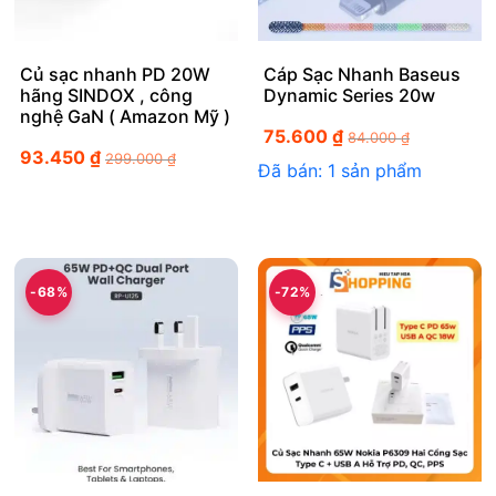
Củ sạc nhanh PD 20W
Cáp Sạc Nhanh Baseus
hãng SINDOX , công
Dynamic Series 20w
nghệ GaN ( Amazon Mỹ )
75.600
₫
84.000
₫
93.450
₫
299.000
₫
Đã bán: 1 sản phẩm
-68%
-72%