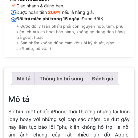
✓
Giao nhanh & đúng hẹn.
Được hoàn tiền
200%
nếu là hàng giả.
Đổi trả miễn phí trong 15 ngày.
Được đổi ý.
+ Được đổi ý (sản phẩm phải còn nguyên hộp, tem, phụ
kiện, chưa kích hoạt bảo hành, không áp dụng đơn hàng
trả góp), hoặc
+ Sản phẩm không đúng cam kết (lỗi kỹ thuật, giao
sai/thiếu, bể vỡ…)
Mô tả
Thông tin bổ sung
Đánh giá
Mô tả
Sở hữu một chiếc iPhone thời thượng nhưng lại luôn
loay hoay với những sợi cáp sạc chậm, dễ đứt gãy
hay liên tục báo lỗi “phụ kiện không hỗ trợ” là nỗi
ám ảnh chung của rất nhiều tín đồ Apple.