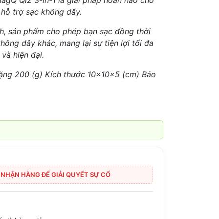
gQ Qi2 3-in-1 là giải pháp hoàn hảo cho
 hỗ trợ sạc không dây.
nh, sản phẩm cho phép bạn sạc đồng thời
không dây khác, mang lại sự tiện lợi tối đa
 và hiện đại.
ặng 200 (g) Kích thước 10x10x5 (cm) Bảo
I NHẬN HÀNG ĐỂ GIẢI QUYẾT SỰ CỐ