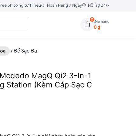
ree Shipping từ 1 Triệu
Hoàn Hàng 7 Ngày
Hỗ Trợ 24/7
0
Giỏ hàng
0
₫
/ Để Sạc Đa
oại
 Mcdodo MagQ Qi2 3-In-1
ng Station (Kèm Cáp Sạc C