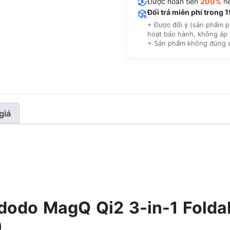
Được hoàn tiền
200%
nế
Đổi trả miễn phí trong 
+ Được đổi ý (sản phẩm p
hoạt bảo hành, không áp 
+ Sản phẩm không đúng cam
giá
odo MagQ Qi2 3-in-1 Foldab
)