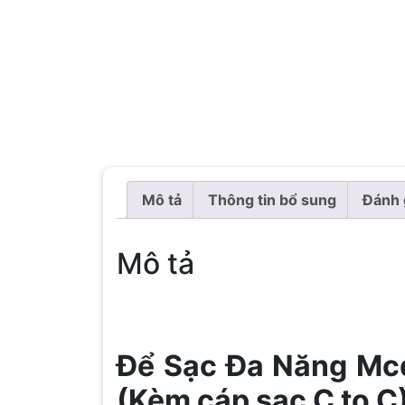
Mô tả
Thông tin bổ sung
Đánh 
Mô tả
Để Sạc Đa Năng Mcd
(Kèm cáp sạc C to C