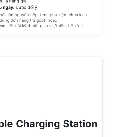
u là hàng giả.
15 ngày.
Được đổi ý.
hải còn nguyên hộp, tem, phụ kiện, chưa kích
dụng đơn hàng trả góp), hoặc
 kết (lỗi kỹ thuật, giao sai/thiếu, bể vỡ…)
le Charging Station