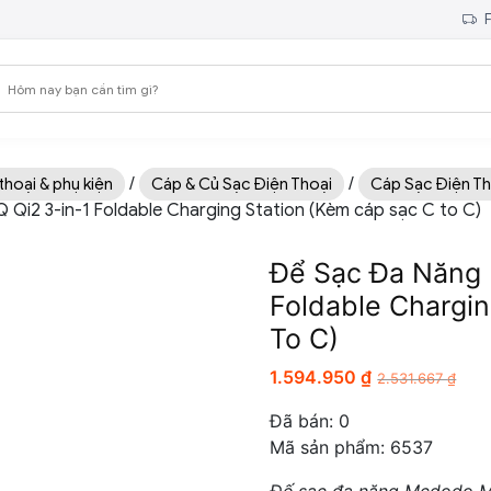
F
/
/
thoại & phụ kiện
Cáp & Củ Sạc Điện Thoại
Cáp Sạc Điện Th
i2 3-in-1 Foldable Charging Station (Kèm cáp sạc C to C)
Để Sạc Đa Năng
Foldable Chargi
To C)
1.594.950
₫
2.531.667
₫
Đã bán:
0
Mã sản phẩm: 6537