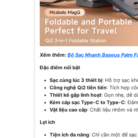
Xêm thêm:
Bộ Sạc Nhanh Baseus Palm 
Đặc điểm nổi bật
Sạc cùng lúc 3 thiết bị
: Hỗ trợ sạc kh
Công nghệ Qi2 tiên tiến
: Tích hợp c
Thiết kế gập linh hoạt
: Gọn nhẹ, dễ d
Kèm cáp sạc Type-C to Type-C
: Đảm
Vật liệu cao cấp
: Chất liệu nhôm và 
Lợi ích
Tiện ích đa năng
: Chỉ cần một đế sạc 