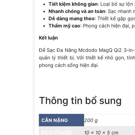
Tiết kiệm không gian
: Loại bỏ sự lộn
Nhanh chóng và an toàn
: Sạc nhanh m
Dễ dàng mang theo
: Thiết kế gập gọ
Thẩm mỹ cao
: Phong cách hiện đại, 
Kết luận
Đế Sạc Đa Năng Mcdodo MagQ Qi2 3-in-1 F
quản lý thiết bị. Với thiết kế nhỏ gọn, 
phong cách sống hiện đại.
Thông tin bổ sung
CÂN NẶNG
200 g
KÍCH THƯỚC
10 × 10 × 5 cm