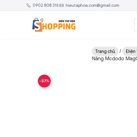
0902 808 315
|
hieutaphoa.com@gmail.com
/
Trang chủ
Điện 
Năng Mcdodo MagQ Q
-37%