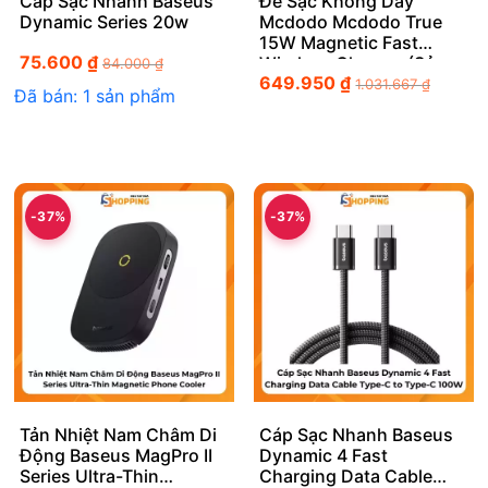
Cáp Sạc Nhanh Baseus
Đế Sạc Không Dây
Dynamic Series 20w
Mcdodo Mcdodo True
15W Magnetic Fast
75.600
₫
Wireless Charger (Sử
84.000
₫
649.950
₫
dụng cho iP12 trở lên)
1.031.667
₫
Đã bán: 1 sản phẩm
-37%
-37%
Tản Nhiệt Nam Châm Di
Cáp Sạc Nhanh Baseus
Động Baseus MagPro II
Dynamic 4 Fast
Series Ultra-Thin
Charging Data Cable