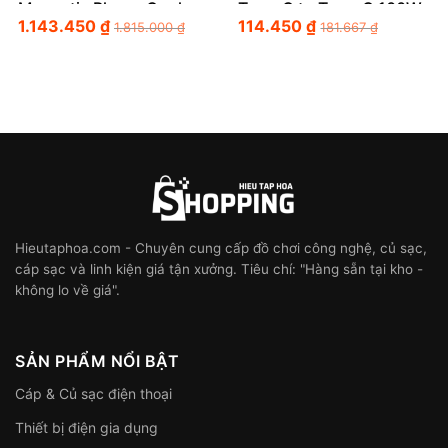
Magnetic Phone Cooler
Type-C to Type-C 100W
1.143.450
₫
114.450
₫
1.815.000
₫
181.667
₫
Hieutaphoa.com - Chuyên cung cấp đồ chơi công nghệ, củ sạc,
cáp sạc và linh kiện giá tận xưởng. Tiêu chí: "Hàng sẵn tại kho -
không lo về giá".
SẢN PHẨM NỔI BẬT
Cáp & Củ sạc điện thoại
Thiết bị điện gia dụng