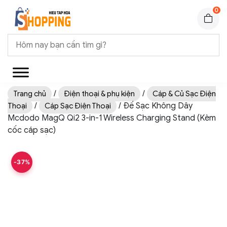
0
/
/
Trang chủ
Điện thoại & phụ kiện
Cáp & Củ Sạc Điện
/
/ Đế Sạc Không Dây
Thoại
Cáp Sạc Điện Thoại
Mcdodo MagQ Qi2 3-in-1 Wireless Charging Stand (Kèm
cốc cáp sạc)
-37%