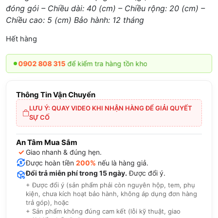
đóng gói – Chiều dài: 40 (cm) – Chiều rộng: 20 (cm) –
Chiều cao: 5 (cm) Bảo hành: 12 tháng
Hết hàng
02 808 315
để kiểm tra hàng tồn kho
Thông Tin Vận Chuyển
LƯU Ý: QUAY VIDEO KHI NHẬN HÀNG ĐỂ GIẢI QUYẾT
SỰ CỐ
An Tâm Mua Sắm
✓
Giao nhanh & đúng hẹn.
Được hoàn tiền
200%
nếu là hàng giả.
Đổi trả miễn phí trong 15 ngày.
Được đổi ý.
+ Được đổi ý (sản phẩm phải còn nguyên hộp, tem, phụ
kiện, chưa kích hoạt bảo hành, không áp dụng đơn hàng
trả góp), hoặc
+ Sản phẩm không đúng cam kết (lỗi kỹ thuật, giao