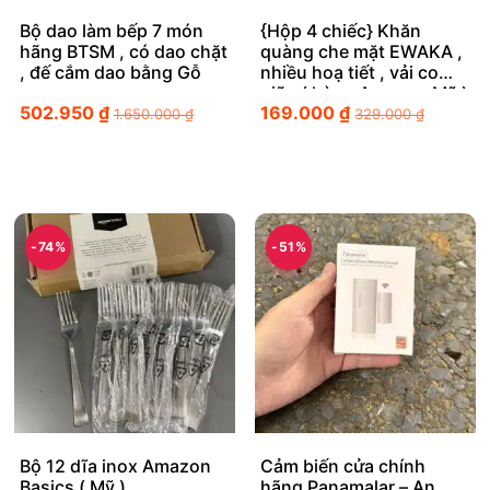
Bộ dao làm bếp 7 món
{Hộp 4 chiếc} Khăn
hãng BTSM , có dao chặt
quàng che mặt EWAKA ,
, đế cắm dao bằng Gỗ
nhiều hoạ tiết , vải co
giãn ( hàng Amazon Mỹ )
502.950
₫
169.000
₫
1.650.000
₫
329.000
₫
-74%
-51%
Bộ 12 dĩa inox Amazon
Cảm biến cửa chính
Basics ( Mỹ )
hãng Panamalar – An