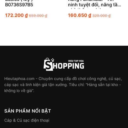
B0736S97B5
ninh tuyệt đối, nâng tầm
nhà thông minh
172.200
₫
160.650
₫
659.000
₫
329.000
₫
Hieutaphoa.com - Chuyên cung cấp đồ chơi công nghệ, củ sạc,
cáp sạc và linh kiện giá tận xưởng. Tiêu chí: "Hàng sẵn tại kho -
không lo về giá".
SẢN PHẨM NỔI BẬT
Cáp & Củ sạc điện thoại