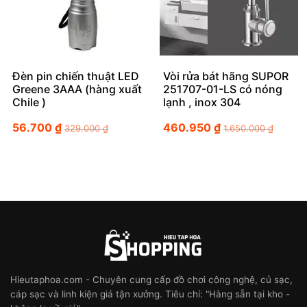
Đèn pin chiến thuật LED
Vòi rửa bát hãng SUPOR
Greene 3AAA (hàng xuất
251707-01-LS có nóng
Chile )
lạnh , inox 304
56.700
₫
460.950
₫
329.000
₫
1.650.000
₫
Hieutaphoa.com - Chuyên cung cấp đồ chơi công nghệ, củ sạc,
cáp sạc và linh kiện giá tận xưởng. Tiêu chí: "Hàng sẵn tại kho -