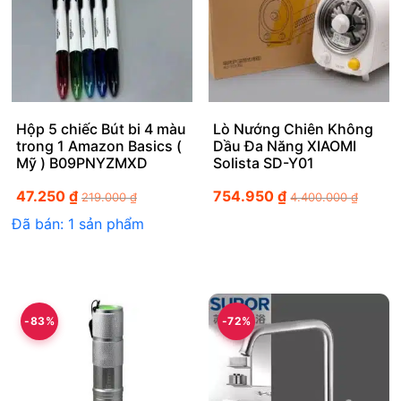
Hộp 5 chiếc Bút bi 4 màu
Lò Nướng Chiên Không
trong 1 Amazon Basics (
Dầu Đa Năng XIAOMI
Mỹ ) B09PNYZMXD
Solista SD-Y01
47.250
₫
754.950
₫
219.000
₫
4.400.000
₫
Đã bán: 1 sản phẩm
-83%
-72%