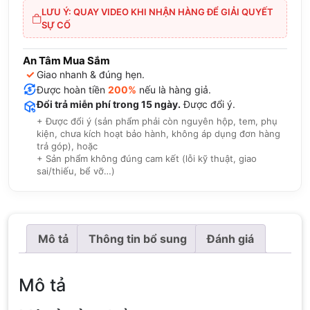
LƯU Ý: QUAY VIDEO KHI NHẬN HÀNG ĐỂ GIẢI QUYẾT
SỰ CỐ
An Tâm Mua Sắm
✓
Giao nhanh & đúng hẹn.
Được hoàn tiền
200%
nếu là hàng giả.
Đổi trả miễn phí trong 15 ngày.
Được đổi ý.
+ Được đổi ý (sản phẩm phải còn nguyên hộp, tem, phụ
kiện, chưa kích hoạt bảo hành, không áp dụng đơn hàng
trả góp), hoặc
+ Sản phẩm không đúng cam kết (lỗi kỹ thuật, giao
sai/thiếu, bể vỡ…)
Mô tả
Thông tin bổ sung
Đánh giá
Mô tả