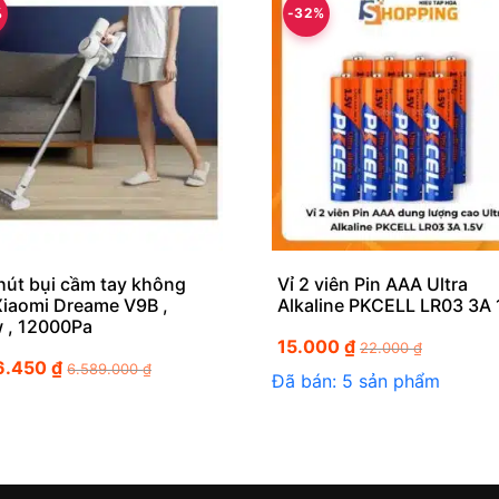
%
-32%
hút bụi cầm tay không
Vỉ 2 viên Pin AAA Ultra
Xiaomi Dreame V9B ,
Alkaline PKCELL LR03 3A 
 , 12000Pa
15.000
₫
22.000
₫
6.450
₫
6.589.000
₫
Đã bán: 5 sản phẩm