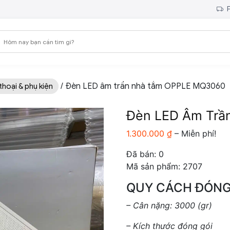
F
/ Đèn LED âm trần nhà tắm OPPLE MQ3060
thoại & phụ kiện
Đèn LED Âm Tr
Kh
1.300.000
₫
–
Miễn phí!
giá:
Đã bán:
0
từ
Mã sản phẩm: 2707
1.3
đế
QUY CÁCH ĐÓNG
Miễ
– Cân nặng: 3000 (gr)
phí!
– Kích thước đóng gói