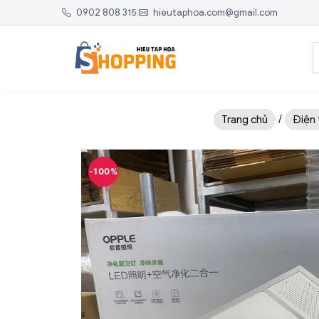
0902 808 315
|
hieutaphoa.com@gmail.com
/
Trang chủ
Điện 
-100%