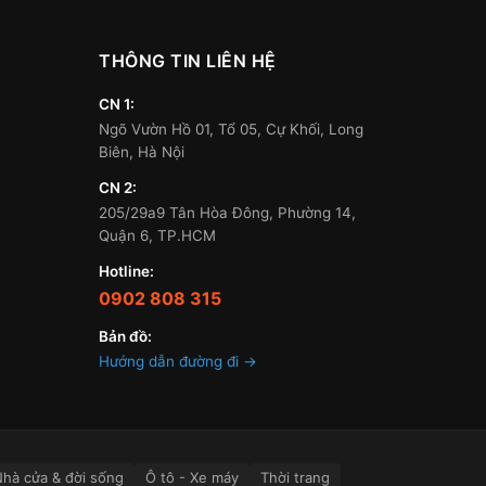
THÔNG TIN LIÊN HỆ
CN 1:
Ngõ Vườn Hồ 01, Tổ 05, Cự Khối, Long
Biên, Hà Nội
CN 2:
205/29a9 Tân Hòa Đông, Phường 14,
Quận 6, TP.HCM
Hotline:
0902 808 315
Bản đồ:
Hướng dẫn đường đi →
hà cửa & đời sống
Ô tô - Xe máy
Thời trang