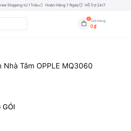
ree Shipping từ 1 Triệu
Hoàn Hàng 7 Ngày
Hỗ Trợ 24/7
0
Giỏ hàng
0
₫
ần Nhà Tắm OPPLE MQ3060
oảng
00.000 ₫
n
 GÓI
n