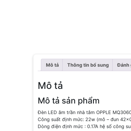
Mô tả
Thông tin bổ sung
Đánh 
Mô tả
Mô tả sản phẩm
Đèn LED âm trần nhà tắm OPPLE MQ306
Công suất định mức: 22w (mô – đun 42×
Dòng điện định mức : 0.17A hệ số công suấ