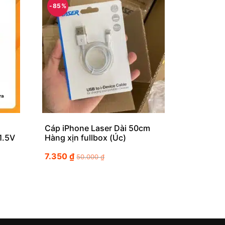
-85%
Cáp iPhone Laser Dài 50cm
1.5V
Hàng xịn fullbox (Úc)
7.350
₫
50.000
₫