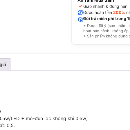
An Tâm Mua Sắm
✓
Giao nhanh & đúng hẹn.
Được hoàn tiền
200%
nế
Đổi trả miễn phí trong 
+ Được đổi ý (sản phẩm p
hoạt bảo hành, không áp 
+ Sản phẩm không đúng cam
giá
0
0.5w/LED + mô-đun lọc không khí 0.5w)
t: 0.5.