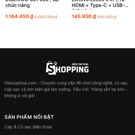
chức năng
HDMI + Type-C + USB-A
(KO hộp)
1.164.450
₫
145.950
₫
5.000.000
₫
500.000
₫
Hieutaphoa.com - Chuyên cung cấp đồ chơi công nghệ, củ sạc,
cáp sạc và linh kiện giá tận xưởng. Tiêu chí: "Hàng sẵn tại kho -
không lo về giá".
SẢN PHẨM NỔI BẬT
Cáp & Củ sạc điện thoại