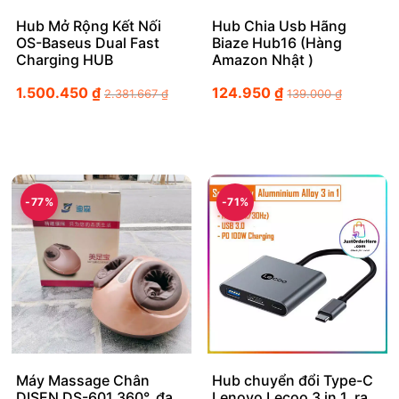
Hub Mở Rộng Kết Nối
Hub Chia Usb Hãng
OS-Baseus Dual Fast
Biaze Hub16 (Hàng
Charging HUB
Amazon Nhật )
1.500.450
₫
124.950
₫
2.381.667
₫
139.000
₫
-77%
-71%
Máy Massage Chân
Hub chuyển đổi Type-C
DISEN DS-601 360°, đa
Lenovo Lecoo 3 in 1, ra