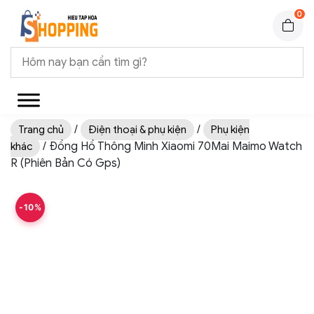
0
/
/
Trang chủ
Điện thoại & phụ kiện
Phụ kiện
/ Đồng Hồ Thông Minh Xiaomi 70Mai Maimo Watch
khác
R (Phiên Bản Có Gps)
-10%