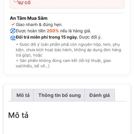
SỰ CỐ
An Tâm Mua Sắm
✓
Giao nhanh & đúng hẹn.
Được hoàn tiền
200%
nếu là hàng giả.
Đổi trả miễn phí trong 15 ngày.
Được đổi ý.
+ Được đổi ý (sản phẩm phải còn nguyên hộp, tem, phụ
kiện, chưa kích hoạt bảo hành, không áp dụng đơn hàng
trả góp), hoặc
+ Sản phẩm không đúng cam kết (lỗi kỹ thuật, giao
sai/thiếu, bể vỡ…)
Mô tả
Thông tin bổ sung
Đánh giá
Mô tả