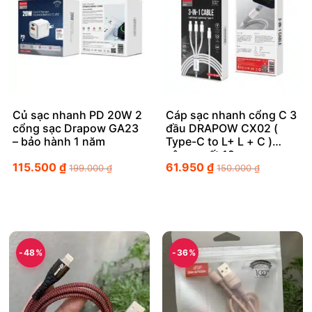
Củ sạc nhanh PD 20W 2
Cáp sạc nhanh cổng C 3
cổng sạc Drapow GA23
đầu DRAPOW CX02 (
– bảo hành 1 năm
Type-C to L+ L + C )
công suất 12w
115.500
₫
61.950
₫
199.000
₫
150.000
₫
-48%
-36%