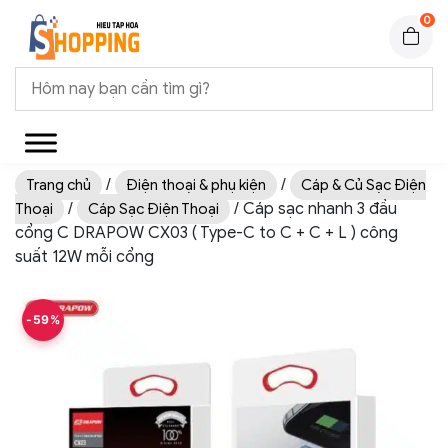
0
/
/
Trang chủ
Điện thoại & phụ kiện
Cáp & Củ Sạc Điện
/
/ Cáp sạc nhanh 3 đầu
Thoại
Cáp Sạc Điện Thoại
cổng C DRAPOW CX03 ( Type-C to C + C + L ) công
suất 12W mỗi cổng
-59%