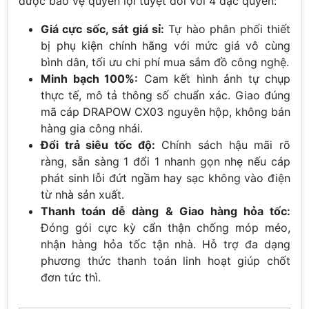
được bảo vệ quyền lợi tuyệt đối với 4 đặc quyền:
Giá cực sốc, sát giá sỉ:
Tự hào phân phối thiết
bị phụ kiện chính hãng với mức giá vô cùng
bình dân, tối ưu chi phí mua sắm đồ công nghệ.
Minh bạch 100%:
Cam kết hình ảnh tự chụp
thực tế, mô tả thông số chuẩn xác. Giao đúng
mã cáp DRAPOW CX03 nguyên hộp, không bán
hàng gia công nhái.
Đổi trả siêu tốc độ:
Chính sách hậu mãi rõ
ràng, sẵn sàng 1 đổi 1 nhanh gọn nhẹ nếu cáp
phát sinh lỗi đứt ngầm hay sạc không vào điện
từ nhà sản xuất.
Thanh toán dễ dàng & Giao hàng hỏa tốc:
Đóng gói cực kỳ cẩn thận chống móp méo,
nhận hàng hỏa tốc tận nhà. Hỗ trợ đa dạng
phương thức thanh toán linh hoạt giúp chốt
đơn tức thì.