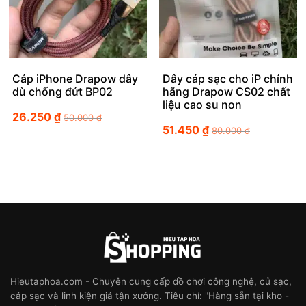
Cáp iPhone Drapow dây
Dây cáp sạc cho iP chính
dù chống đứt BP02
hãng Drapow CS02 chất
liệu cao su non
26.250
₫
50.000
₫
51.450
₫
80.000
₫
Hieutaphoa.com - Chuyên cung cấp đồ chơi công nghệ, củ sạc,
cáp sạc và linh kiện giá tận xưởng. Tiêu chí: "Hàng sẵn tại kho -