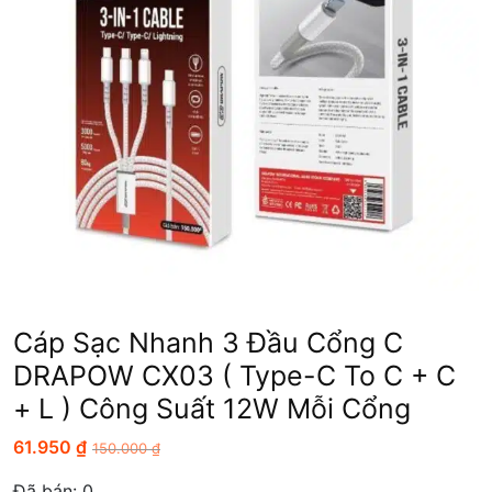
Cáp Sạc Nhanh 3 Đầu Cổng C
DRAPOW CX03 ( Type-C To C + C
+ L ) Công Suất 12W Mỗi Cổng
61.950
₫
150.000
₫
Đã bán:
0