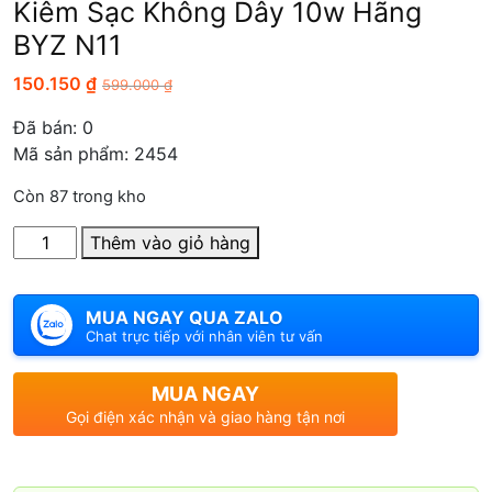
Kiêm Sạc Không Dây 10w Hãng
BYZ N11
150.150
₫
599.000
₫
Đã bán:
0
Mã sản phẩm: 2454
Còn 87 trong kho
Số
Thêm vào giỏ hàng
lượng
MUA NGAY QUA ZALO
Chat trực tiếp với nhân viên tư vấn
MUA NGAY
Gọi điện xác nhận và giao hàng tận nơi