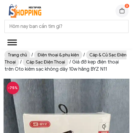
0
/
/
Trang chủ
Điện thoại & phụ kiện
Cáp & Củ Sạc Điện
/
/ Giá đỡ kẹp điện thoại
Thoại
Cáp Sạc Điện Thoại
trên Oto kiêm sạc không dây 10w hãng BYZ N11
-75%