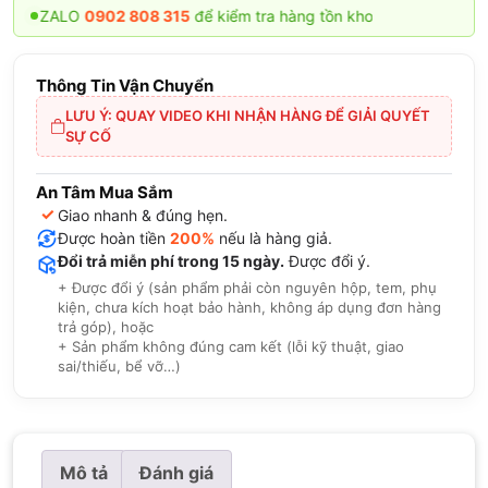
 ZALO
0902 808 315
để kiểm tra hàng tồn kho
Thông Tin Vận Chuyển
LƯU Ý: QUAY VIDEO KHI NHẬN HÀNG ĐỂ GIẢI QUYẾT
SỰ CỐ
An Tâm Mua Sắm
✓
Giao nhanh & đúng hẹn.
Được hoàn tiền
200%
nếu là hàng giả.
Đổi trả miễn phí trong 15 ngày.
Được đổi ý.
+ Được đổi ý (sản phẩm phải còn nguyên hộp, tem, phụ
kiện, chưa kích hoạt bảo hành, không áp dụng đơn hàng
trả góp), hoặc
+ Sản phẩm không đúng cam kết (lỗi kỹ thuật, giao
sai/thiếu, bể vỡ…)
Mô tả
Đánh giá