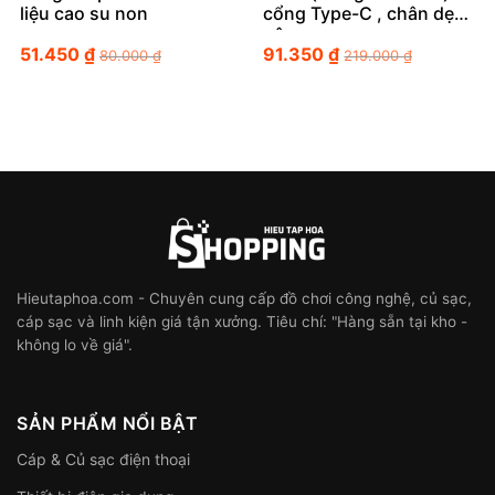
liệu cao su non
cổng Type-C , chân dẹt
gập
51.450
₫
91.350
₫
80.000
₫
219.000
₫
Hieutaphoa.com - Chuyên cung cấp đồ chơi công nghệ, củ sạc,
cáp sạc và linh kiện giá tận xưởng. Tiêu chí: "Hàng sẵn tại kho -
không lo về giá".
SẢN PHẨM NỔI BẬT
Cáp & Củ sạc điện thoại