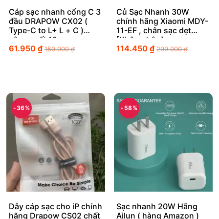
Cáp sạc nhanh cổng C 3
Củ Sạc Nhanh 30W
đầu DRAPOW CX02 (
chính hãng Xiaomi MDY-
Type-C to L+ L + C )
11-EF , chân sạc dẹt
công suất 12w
[Không hộp]
61.950
₫
114.450
₫
150.000
₫
299.000
₫
-36%
-58%
Dây cáp sạc cho iP chính
Sạc nhanh 20W Hãng
hãng Drapow CS02 chất
Ailun ( hàng Amazon )