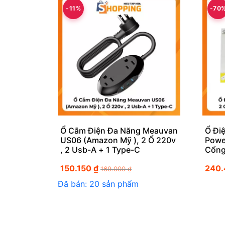
-11%
-70
Ổ Cắm Điện Đa Năng Meauvan
Ổ Đi
US06 (Amazon Mỹ ), 2 Ổ 220v
Powe
, 2 Usb-A + 1 Type-C
Cổng
150.150
₫
240
169.000
₫
Đã bán: 20 sản phẩm