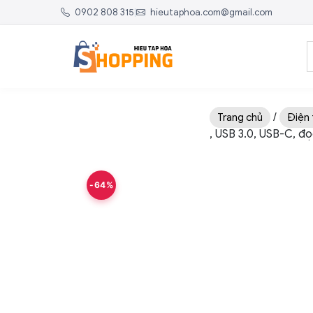
0902 808 315
|
hieutaphoa.com@gmail.com
/
Trang chủ
Điện 
, USB 3.0, USB-C, đọ
-64%