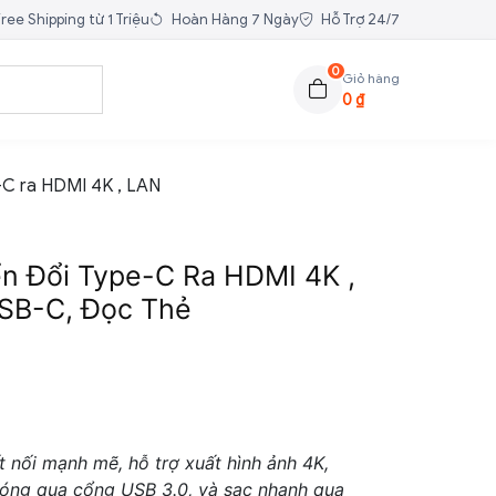
ree Shipping từ 1 Triệu
Hoàn Hàng 7 Ngày
Hỗ Trợ 24/7
0
Giỏ hàng
0
₫
e-C ra HDMI 4K , LAN
ển Đổi Type-C Ra HDMI 4K ,
USB-C, Đọc Thẻ
t nối mạnh mẽ, hỗ trợ xuất hình ảnh 4K,
chóng qua cổng USB 3.0, và sạc nhanh qua