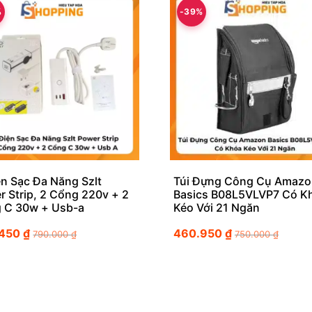
%
-39%
ện Sạc Đa Năng Szlt
Túi Đựng Công Cụ Amazo
r Strip, 2 Cổng 220v + 2
Basics B08L5VLVP7 Có K
 C 30w + Usb-a
Kéo Với 21 Ngăn
.450
₫
460.950
₫
790.000
₫
750.000
₫