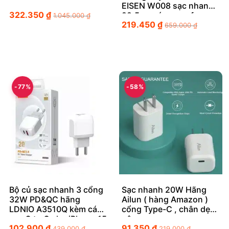
EISEN W008 sạc nhanh
322.350
₫
22.5w , có magsafe
1.045.000
₫
219.450
₫
659.000
₫
-77%
-58%
Bộ củ sạc nhanh 3 cổng
Sạc nhanh 20W Hãng
32W PD&QC hãng
Ailun ( hàng Amazon )
LDNIO A3510Q kèm cáp
cổng Type-C , chân dẹt
sạc C to C cho iPhone 15
gập
102.900
₫
91.350
₫
439.000
₫
219.000
₫