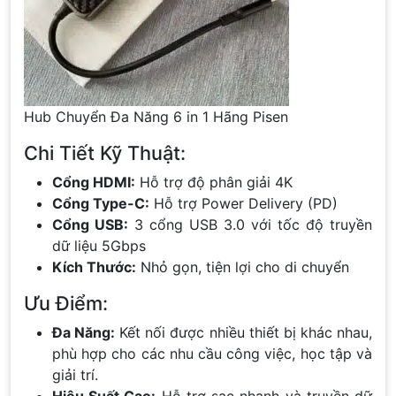
Hub Chuyển Đa Năng 6 in 1 Hãng Pisen
Chi Tiết Kỹ Thuật:
Cổng HDMI:
Hỗ trợ độ phân giải 4K
Cổng Type-C:
Hỗ trợ Power Delivery (PD)
Cổng USB:
3 cổng USB 3.0 với tốc độ truyền
dữ liệu 5Gbps
Kích Thước:
Nhỏ gọn, tiện lợi cho di chuyển
Ưu Điểm:
Đa Năng:
Kết nối được nhiều thiết bị khác nhau,
phù hợp cho các nhu cầu công việc, học tập và
giải trí.
Hiệu Suất Cao:
Hỗ trợ sạc nhanh và truyền dữ