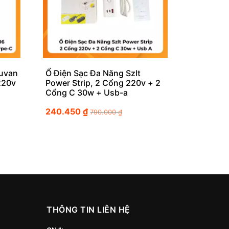
uvan
Ổ Điện Sạc Đa Năng Szlt
220v
Power Strip, 2 Cổng 220v + 2
Cổng C 30w + Usb-a
240.450
₫
790.000
₫
THÔNG TIN LIÊN HỆ