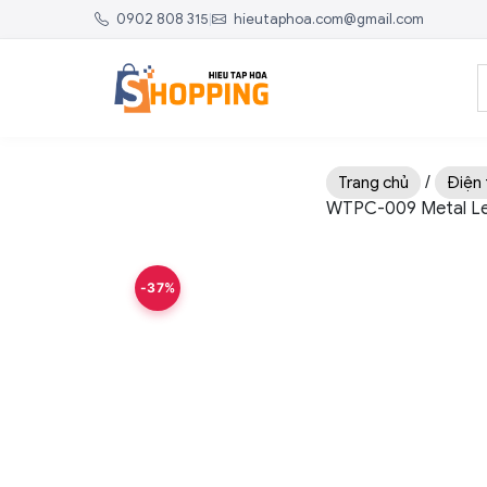
0902 808 315
|
hieutaphoa.com@gmail.com
/
Trang chủ
Điện 
WTPC-009 Metal Le
-37%