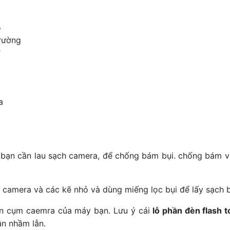
o
trường
ở
a
 bạn cần lau sạch camera, để chống bám bụi. chống bám 
i camera và các kẽ nhỏ và dùng miếng lọc bụi để lấy sạch b
n cụm caemra của máy bạn. Lưu ý cái
lỗ phần đèn flash t
n nhầm lẫn.