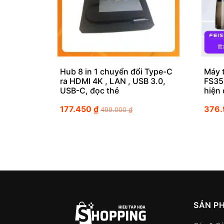
Hub 8 in 1 chuyển đổi Type-C
Máy 
ra HDMI 4K , LAN , USB 3.0,
FS35
USB-C, đọc thẻ
hiện 
177.450
₫
376
499.000
₫
SẢN P