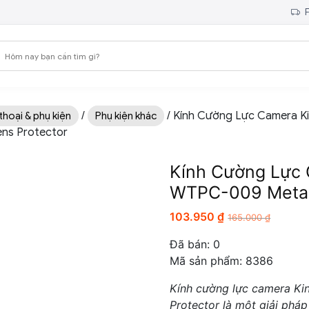
F
/
/ Kính Cường Lực Camera 
thoại & phụ kiện
Phụ kiện khác
ns Protector
Kính Cường Lực
WTPC-009 Metal 
103.950
₫
165.000
₫
Đã bán:
0
Mã sản phẩm: 8386
Kính cường lực camera 
Protector là một giải phá