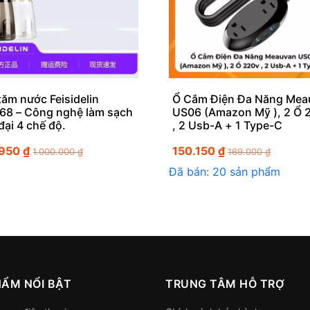
tăm nước Feisidelin
Ổ Cắm Điện Đa Năng Mea
68 – Công nghệ làm sạch
US06 (Amazon Mỹ ), 2 Ổ 
đại 4 chế độ.
, 2 Usb-A + 1 Type-C
.950
₫
150.150
₫
1.000.000
₫
169.000
₫
Đã bán: 20 sản phẩm
HẨM NỔI BẬT
TRUNG TÂM HỖ TRỢ