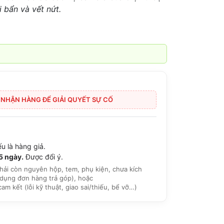
i bẩn và vết nứt.
I NHẬN HÀNG ĐỂ GIẢI QUYẾT SỰ CỐ
u là hàng giả.
15 ngày.
Được đổi ý.
hải còn nguyên hộp, tem, phụ kiện, chưa kích
dụng đơn hàng trả góp), hoặc
 kết (lỗi kỹ thuật, giao sai/thiếu, bể vỡ…)