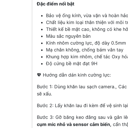
Đặc điểm nổi bật
Bảo vệ ống kính, vừa vặn và hoàn hả
Chất liệu kim loại thân thiện với môi 
Thiết kế bề mặt cao, không có khe h
Màu sắc nguyên bản
Kính nhôm cường lực, độ dày 0.5mm
Mạ chân không, chống bám vân tay
Khung hợp kim nhôm, chế tác Oxy hó
Độ cứng bề mặt đạt 9H
💖 Hướng dẫn dán kinh cường lực:
Bước 1: Dùng khăn lau sạch camera., Các
sẽ xấu.
Bước 2: Lấy khăn lau đi kèm để vệ sinh lạ
Bước 3: Gỡ băng keo đằng sau và gắn lê
cụm mic nhỏ và sensor cảm biến,
cẩn thậ