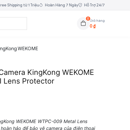
ree Shipping từ 1 Triệu
Hoàn Hàng 7 Ngày
Hỗ Trợ 24/7
0
Giỏ hàng
0
₫
KingKong WEKOME
 Camera KingKong WEKOME
Lens Protector
KingKong WEKOME WTPC-009 Metal Lens
p hoàn hảo để bảo vệ camera của điện thoại