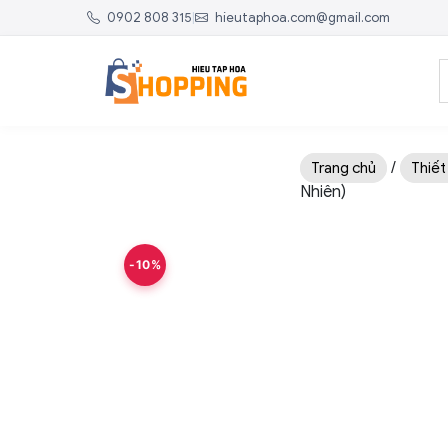
0902 808 315
|
hieutaphoa.com@gmail.com
/
Trang chủ
Thiết
Nhiên)
-10%