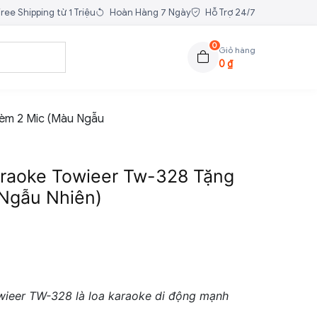
ree Shipping từ 1 Triệu
Hoàn Hàng 7 Ngày
Hỗ Trợ 24/7
0
Giỏ hàng
0
₫
Kèm 2 Mic (Màu Ngẫu
araoke Towieer Tw-328 Tặng
Ngẫu Nhiên)
wieer TW-328 là loa karaoke di động mạnh