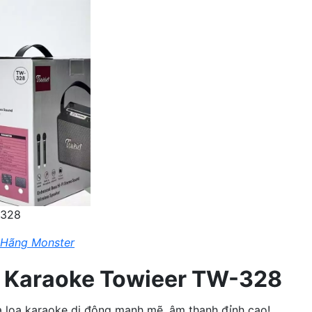
-328
 Hãng Monster
h Karaoke Towieer TW-328
 loa karaoke di động mạnh mẽ, âm thanh đỉnh cao!