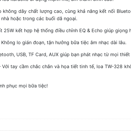
ro không dây chất lượng cao, cùng khả năng kết nối Blue
 nhà hoặc trong các buổi dã ngoại.
t 25W kết hợp hệ thống điều chỉnh EQ & Echo giúp giọng há
 Không lo gián đoạn, tận hưởng bữa tiệc âm nhạc dài lâu.
luetooth, USB, TF Card, AUX giúp bạn phát nhạc từ mọi thiế
 Với tay cầm chắc chắn và họa tiết tinh tế, loa TW-328 khô
nh phục mọi bữa tiệc!