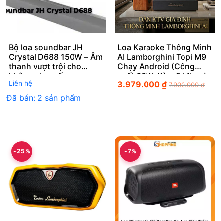
Bộ loa soundbar JH
Loa Karaoke Thông Minh
Crystal D688 150W – Âm
AI Lamborghini Topi M9
thanh vượt trội cho
Chạy Android (Công
không gian sống
suất 60W, Kèm 2 Micro)
Liên hệ
3.979.000
₫
7.900.000
₫
Đã bán: 2 sản phẩm
-25%
-7%