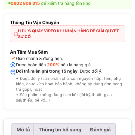
0902 808 315
để kiểm tra hàng tồn kho
Thông Tin Vận Chuyển
LƯU Ý: QUAY VIDEO KHI NHẬN HÀNG ĐỂ GIẢI QUYẾT
SỰ CỐ
An Tâm Mua Sắm
✓
Giao nhanh & đúng hẹn.
Được hoàn tiền
200%
nếu là hàng giả.
Đổi trả miễn phí trong 15 ngày.
Được đổi ý.
+ Được đổi ý (sản phẩm phải còn nguyên hộp, tem, phụ
kiện, chưa kích hoạt bảo hành, không áp dụng đơn hàng
trả góp), hoặc
+ Sản phẩm không đúng cam kết (lỗi kỹ thuật, giao
sai/thiếu, bể vỡ…)
Mô tả
Thông tin bổ sung
Đánh giá