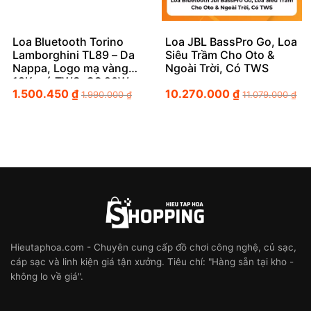
Loa Bluetooth Torino
Loa JBL BassPro Go, Loa
Lamborghini TL89 – Da
Siêu Trầm Cho Oto &
Nappa, Logo mạ vàng
Ngoài Trời, Có TWS
18K, có TWS, CS 20W
1.500.450
₫
10.270.000
₫
1.990.000
₫
11.079.000
₫
Hieutaphoa.com - Chuyên cung cấp đồ chơi công nghệ, củ sạc,
cáp sạc và linh kiện giá tận xưởng. Tiêu chí: "Hàng sẵn tại kho -
không lo về giá".