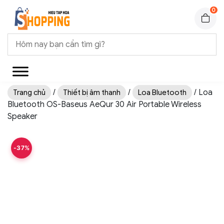
0
/
/
/ Loa
Trang chủ
Thiết bị âm thanh
Loa Bluetooth
Bluetooth OS-Baseus AeQur 30 Air Portable Wireless
Speaker
-37%