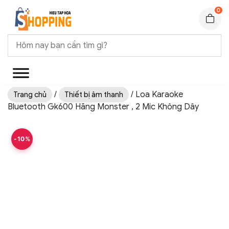
0
/
/ Loa Karaoke
Trang chủ
Thiết bị âm thanh
Bluetooth Gk600 Hãng Monster , 2 Mic Không Dây
-10%