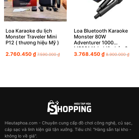
Loa Karaoke du lịch
Loa Bluetooth Karaoke
Monster Traveler Mini
Monster 80W
P12 ( thương hiệu Mỹ )
Adventurer 1000
MS22141 ( phiên bản 2
2.760.450
₫
3.768.450
₫
Mic không dây )
7.590.000
₫
8.900.000
₫
Hieutaphoa.com - Chuyên cung cấp đồ chơi công nghệ, củ sạc,
cáp sạc và linh kiện giá tận xưởng. Tiêu chí: "Hàng sẵn tại kho -
không lo về giá".