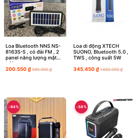
Loa Bluetooth NNS NS-
Loa di động XTECH
8163S-S , có đài FM , 2
SUONO, Bluetooth 5.0 ,
panel năng lượng mặt
TWS , công suất 5W
trời
200.550
₫
345.450
₫
590.000
₫
1.650.000
₫
-64%
-58%