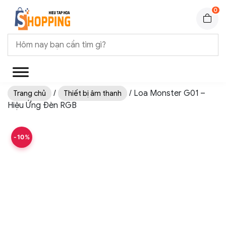
0
/
/ Loa Monster G01 –
Trang chủ
Thiết bị âm thanh
Hiệu Ứng Đèn RGB
-10%