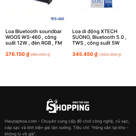
Loa Bluetooth soundbar
Loa di động XTECH
WOOS WS-460 , công
SUONO, Bluetooth 5.0 ,
suất 12W , đèn RGB , FM
TWS , công suất 5W
276.150
₫
345.450
₫
989.000
₫
1.650.000
₫
Hieutaphoa.com - Chuyên cung cấp đồ chơi công nghệ, củ sạc,
cáp sạc và linh kiện giá tận xưởng. Tiêu chí: "Hàng sẵn tại kho -
không lo về giá".