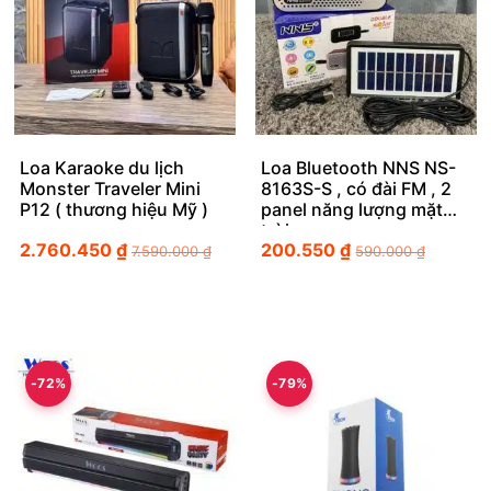
Loa Karaoke du lịch
Loa Bluetooth NNS NS-
Monster Traveler Mini
8163S-S , có đài FM , 2
P12 ( thương hiệu Mỹ )
panel năng lượng mặt
trời
2.760.450
₫
200.550
₫
7.590.000
₫
590.000
₫
-72%
-79%