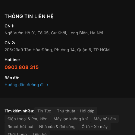
THÔNG TIN LIÊN HỆ
CN 1:
Ngõ Vườn Hồ 01, Tổ 05, Cự Khối, Long Biên, Hà Nội
CN 2:
205/29a9 Tân Hòa Đông, Phường 14, Quận 6, TP.HCM
Hotline:
0902 808 315
Bản đồ:
Hướng dẫn đường đi →
Tìm kiếm nhiều:
Tin Tức
Thủ thuật – Hỏi đáp
Điện thoại & Phụ kiện
Máy lọc không khí
Máy hút ẩm
Robot hút bụi
Nhà cửa & đời sống
Ô tô - Xe máy
Thời trang
Liên hệ