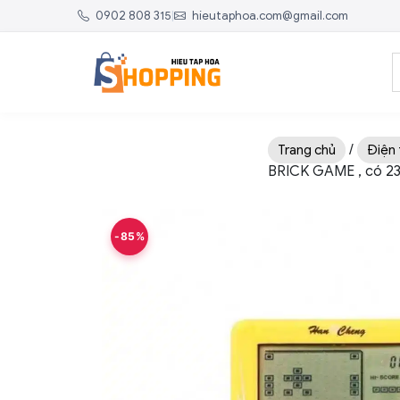
0902 808 315
|
hieutaphoa.com@gmail.com
/
Trang chủ
Điện 
BRICK GAME , có 23
-85%