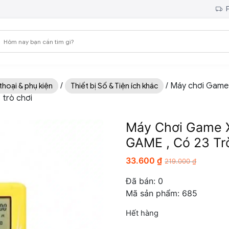
F
/
/ Máy chơi Game
thoại & phụ kiện
Thiết bị Số & Tiện ích khác
 trò chơi
Máy Chơi Game 
GAME , Có 23 Tr
33.600
₫
219.000
₫
Đã bán:
0
Mã sản phẩm: 685
Hết hàng