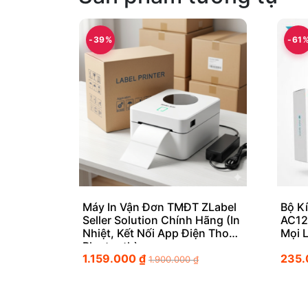
-39%
-61
Máy In Vận Đơn TMĐT ZLabel
Bộ K
Seller Solution Chính Hãng (In
AC12
Nhiệt, Kết Nối App Điện Thoại
Mọi 
Bluetooth)
1.159.000
₫
235
1.900.000
₫