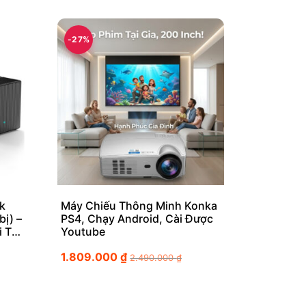
-27%
k
Máy Chiếu Thông Minh Konka
bị) –
PS4, Chạy Android, Cài Được
i Tốc
Youtube
1.809.000
₫
2.490.000
₫