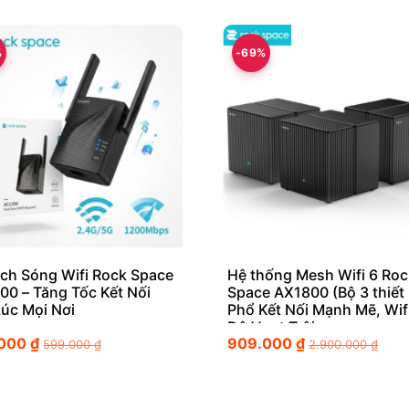
%
-69%
ích Sóng Wifi Rock Space
Hệ thống Mesh Wifi 6 Roc
00 – Tăng Tốc Kết Nối
Space AX1800 (Bộ 3 thiết 
Lúc Mọi Nơi
Phổ Kết Nối Mạnh Mẽ, Wif
Độ Vượt Trội
.000
₫
909.000
₫
599.000
₫
2.900.000
₫