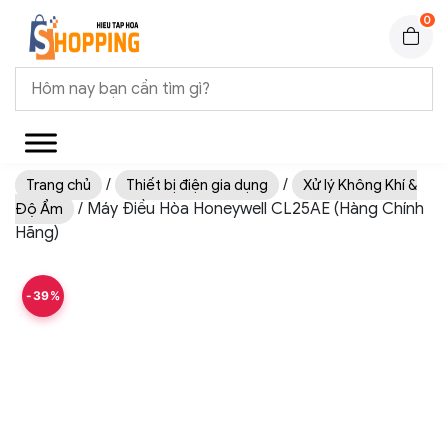
0
/
/
Trang chủ
Thiết bị điện gia dụng
Xử lý Không Khí &
/ Máy Điều Hòa Honeywell CL25AE (Hàng Chính
Độ Ẩm
Hãng)
-39%