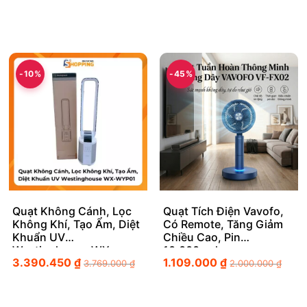
-10%
-45%
Quạt Không Cánh, Lọc
Quạt Tích Điện Vavofo,
Không Khí, Tạo Ẩm, Diệt
Có Remote, Tăng Giảm
Khuẩn UV
Chiều Cao, Pin
Westinghouse WX-
10.000mah
3.390.450
₫
1.109.000
₫
WYP01 (Mỹ)
3.769.000
₫
2.000.000
₫