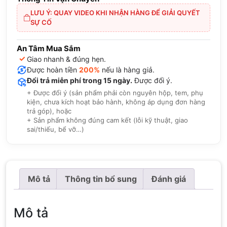
LƯU Ý: QUAY VIDEO KHI NHẬN HÀNG ĐỂ GIẢI QUYẾT
SỰ CỐ
An Tâm Mua Sắm
✓
Giao nhanh & đúng hẹn.
Được hoàn tiền
200%
nếu là hàng giả.
Đổi trả miễn phí trong 15 ngày.
Được đổi ý.
+ Được đổi ý (sản phẩm phải còn nguyên hộp, tem, phụ
kiện, chưa kích hoạt bảo hành, không áp dụng đơn hàng
trả góp), hoặc
+ Sản phẩm không đúng cam kết (lỗi kỹ thuật, giao
sai/thiếu, bể vỡ…)
Mô tả
Thông tin bổ sung
Đánh giá
Mô tả