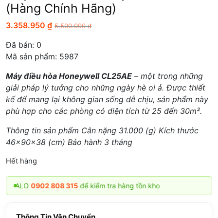
(Hàng Chính Hãng)
3.358.950
₫
5.500.000
₫
Đã bán:
0
Mã sản phẩm: 5987
Máy điều hòa Honeywell CL25AE
– một trong những
giải pháp lý tưởng cho những ngày hè oi ả. Được thiết
kế để mang lại không gian sống dễ chịu, sản phẩm này
phù hợp cho các phòng có diện tích từ 25 đến 30m².
Thông tin sản phẩm Cân nặng 31.000 (g) Kích thước
46x90x38 (cm) Bảo hành 3 tháng
Hết hàng
LO
0902 808 315
để kiểm tra hàng tồn kho
Thông Tin Vận Chuyển