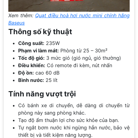
Xem thêm:
Quạt điều hoà hơi nước mini chính hãng
Baseus
Thông số kỹ thuật
Công suất:
235W
Phạm vi làm mát:
Phòng từ 25 – 30m²
Tốc độ gió:
3 mức gió (gió ngủ, gió thường)
Điều khiển:
Có remote đi kèm, nút nhấn
Độ ồn:
cao 60 dB
Bình nước:
25 lít
Tính năng vượt trội
Có bánh xe di chuyển, dễ dàng di chuyển từ
phòng này sang phòng khác.
Tạo độ ẩm thuận lợi cho sức khỏe của bạn.
Tự ngắt bơm nước khi ngừng hẳn nước, bảo vệ
thiết bị và tiết kiệm năng lượng.