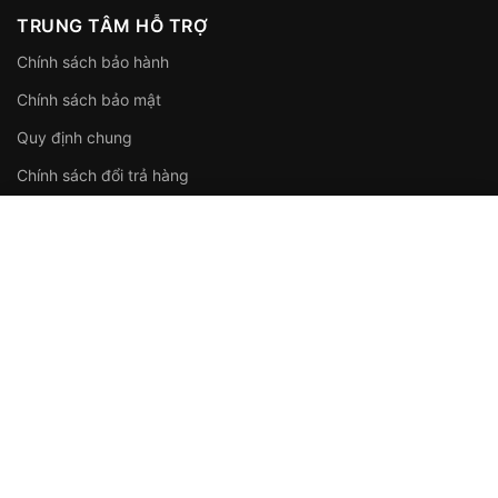
TRUNG TÂM HỖ TRỢ
Chính sách bảo hành
Chính sách bảo mật
Quy định chung
Chính sách đổi trả hàng
Điều khoản sử dụng
Giá cho bạn:
Mua Ngay
3.358.950
₫
5.500.000
₫
THÔNG TIN LIÊN HỆ
CN 1:
Ngõ Vườn Hồ 01, Tổ 05, Cự Khối, Long Biên, Hà Nội
CN 2:
205/29a9 Tân Hòa Đông, Phường 14, Quận 6, TP.HCM
Hotline:
0902 808 315