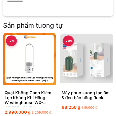
Sản phẩm tương tự
-7%
-79%
Quạt Không Cánh Kiêm
Máy phun sương tạo ẩm
Lọc Không Khí Hãng
& đèn bàn hãng Rock
Westinghouse WX-
68.250
₫
WYP03U ( Mỹ )
319.000
₫
2.990.000
₫
3.209.000
₫