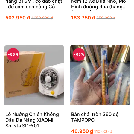
hãng BTSM , có dao chặt
Kèm 12 Xe Đua Nhỏ, Mô
, đế cắm dao bằng Gỗ
Hình đường đua (hàng
Amazon)
502.950
₫
183.750
₫
1.650.000
₫
659.000
₫
-83%
-63%
Lò Nướng Chiên Không
Bàn chải tròn 360 độ
Dầu Đa Năng XIAOMI
TAMPOPO
Solista SD-Y01
40.950
₫
110.000
₫