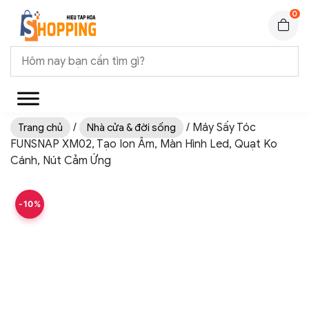
0
/
/ Máy Sấy Tóc
Trang chủ
Nhà cửa & đời sống
FUNSNAP XM02, Tạo Ion Âm, Màn Hình Led, Quạt Ko
Cánh, Nút Cảm Ứng
-10%