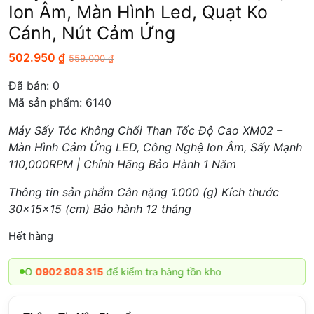
Ion Âm, Màn Hình Led, Quạt Ko
Cánh, Nút Cảm Ứng
502.950
₫
559.000
₫
Đã bán:
0
Mã sản phẩm: 6140
Máy Sấy Tóc Không Chổi Than Tốc Độ Cao XM02 –
Màn Hình Cảm Ứng LED, Công Nghệ Ion Âm, Sấy Mạnh
110,000RPM | Chính Hãng Bảo Hành 1 Năm
Thông tin sản phẩm Cân nặng 1.000 (g) Kích thước
30x15x15 (cm) Bảo hành 12 tháng
Hết hàng
LO
0902 808 315
để kiểm tra hàng tồn kho