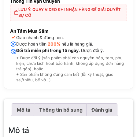
Thông Tin Vận Chuyển
LƯU Ý: QUAY VIDEO KHI NHẬN HÀNG ĐỂ GIẢI QUYẾT
SỰ CỐ
An Tâm Mua Sắm
✓
Giao nhanh & đúng hẹn.
Được hoàn tiền
200%
nếu là hàng giả.
Đổi trả miễn phí trong 15 ngày.
Được đổi ý.
+ Được đổi ý (sản phẩm phải còn nguyên hộp, tem, phụ
kiện, chưa kích hoạt bảo hành, không áp dụng đơn hàng
trả góp), hoặc
+ Sản phẩm không đúng cam kết (lỗi kỹ thuật, giao
sai/thiếu, bể vỡ…)
Mô tả
Thông tin bổ sung
Đánh giá
Mô tả