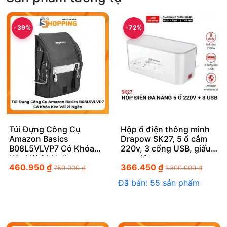
-39%
-72%
Túi Đựng Công Cụ
Hộp ổ điện thông minh
Amazon Basics
Drapow SK27, 5 ổ cắm
B08L5VLVP7 Có Khóa
220v, 3 cổng USB, giấu
Kéo Với 21 Ngăn
gọn dây
460.950
₫
366.450
₫
750.000
₫
1.300.000
₫
Đã bán: 55 sản phẩm