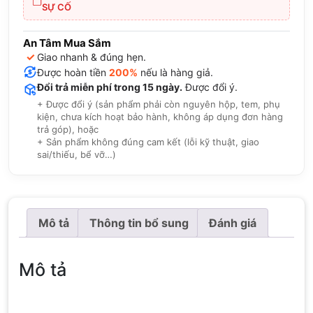
SỰ CỐ
An Tâm Mua Sắm
✓
Giao nhanh & đúng hẹn.
Được hoàn tiền
200%
nếu là hàng giả.
Đổi trả miễn phí trong 15 ngày.
Được đổi ý.
+ Được đổi ý (sản phẩm phải còn nguyên hộp, tem, phụ
kiện, chưa kích hoạt bảo hành, không áp dụng đơn hàng
trả góp), hoặc
+ Sản phẩm không đúng cam kết (lỗi kỹ thuật, giao
sai/thiếu, bể vỡ…)
Mô tả
Thông tin bổ sung
Đánh giá
Mô tả