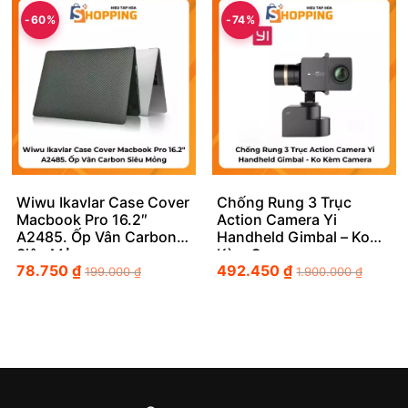
-60%
-74%
Wiwu Ikavlar Case Cover
Chống Rung 3 Trục
Macbook Pro 16.2″
Action Camera Yi
A2485. Ốp Vân Carbon
Handheld Gimbal – Ko
Siêu Mỏng
Kèm Camera
78.750
₫
492.450
₫
199.000
₫
1.900.000
₫