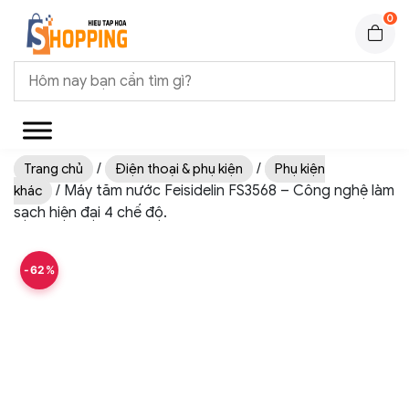
0
/
/
Trang chủ
Điện thoại & phụ kiện
Phụ kiện
/ Máy tăm nước Feisidelin FS3568 – Công nghệ làm
khác
sạch hiện đại 4 chế độ.
-62%