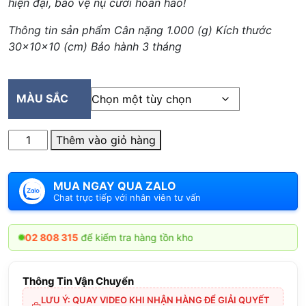
hiện đại, bảo vệ nụ cười hoàn hảo!
Thông tin sản phẩm Cân nặng 1.000 (g) Kích thước
30x10x10 (cm) Bảo hành 3 tháng
MÀU SẮC
Số
Thêm vào giỏ hàng
lượng
MUA NGAY QUA ZALO
Chat trực tiếp với nhân viên tư vấn
02 808 315
để kiểm tra hàng tồn kho
Thông Tin Vận Chuyển
LƯU Ý: QUAY VIDEO KHI NHẬN HÀNG ĐỂ GIẢI QUYẾT