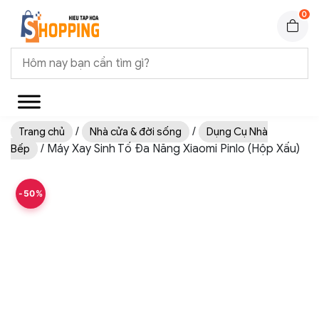
0
/
/
Trang chủ
Nhà cửa & đời sống
Dụng Cụ Nhà
/ Máy Xay Sinh Tố Đa Năng Xiaomi Pinlo (Hộp Xấu)
Bếp
-50%