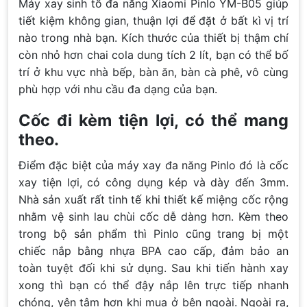
Máy xay sinh tố đa năng Xiaomi Pinlo YM-B05 giúp
tiết kiệm không gian, thuận lợi để đặt ở bất kì vị trí
nào trong nhà bạn. Kích thước của thiết bị thậm chí
còn nhỏ hơn chai cola dung tích 2 lít, bạn có thể bố
trí ở khu vực nhà bếp, bàn ăn, bàn cà phê, vô cùng
phù hợp với nhu cầu đa dạng của bạn.
Cốc đi kèm tiện lợi, có thể mang
theo.
Điểm đặc biệt của máy xay đa năng Pinlo đó là cốc
xay tiện lợi, có công dụng kép và dày đến 3mm.
Nhà sản xuất rất tinh tế khi thiết kế miệng cốc rộng
nhằm vệ sinh lau chùi cốc dễ dàng hơn. Kèm theo
trong bộ sản phẩm thì Pinlo cũng trang bị một
chiếc nắp bằng nhựa BPA cao cấp, đảm bảo an
toàn tuyệt đối khi sử dụng. Sau khi tiến hành xay
xong thì bạn có thể đậy nắp lên trực tiếp nhanh
chóng, yên tâm hơn khi mua ở bên ngoài. Ngoài ra,