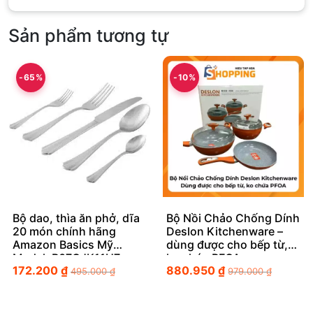
Sản phẩm tương tự
-65%
-10%
Bộ dao, thìa ăn phở, dĩa
Bộ Nồi Chảo Chống Dính
20 món chính hãng
Deslon Kitchenware –
Amazon Basics Mỹ
dùng được cho bếp từ,
Model: B07GJK11H7 –
ko chứa PFOA
172.200
₫
880.950
₫
Đẳng cấp bàn ăn chuẩn
495.000
₫
979.000
₫
Âu Mỹ