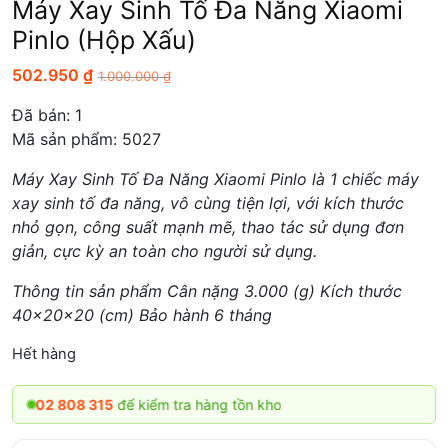
Máy Xay Sinh Tố Đa Năng Xiaomi
Pinlo (Hộp Xấu)
502.950
₫
1.000.000
₫
Đã bán:
1
Mã sản phẩm: 5027
Máy Xay Sinh Tố Đa Năng Xiaomi Pinlo là 1 chiếc máy
xay sinh tố đa năng, vô cùng tiện lợi, với kích thước
nhỏ gọn, công suất mạnh mẽ, thao tác sử dụng đơn
giản, cực kỳ an toàn cho người sử dụng.
Thông tin sản phẩm Cân nặng 3.000 (g) Kích thước
40x20x20 (cm) Bảo hành 6 tháng
Hết hàng
2 808 315
để kiểm tra hàng tồn kho