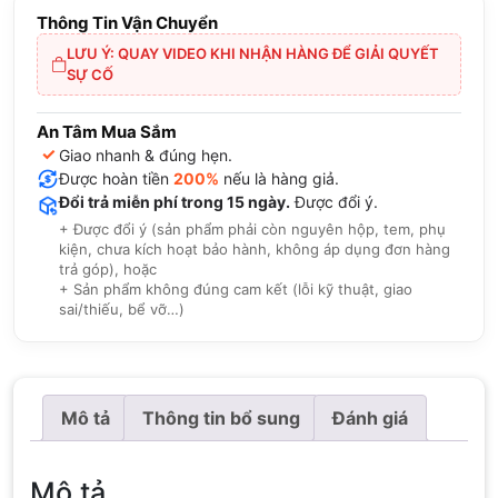
Thông Tin Vận Chuyển
LƯU Ý: QUAY VIDEO KHI NHẬN HÀNG ĐỂ GIẢI QUYẾT
SỰ CỐ
An Tâm Mua Sắm
✓
Giao nhanh & đúng hẹn.
Được hoàn tiền
200%
nếu là hàng giả.
Đổi trả miễn phí trong 15 ngày.
Được đổi ý.
+ Được đổi ý (sản phẩm phải còn nguyên hộp, tem, phụ
kiện, chưa kích hoạt bảo hành, không áp dụng đơn hàng
trả góp), hoặc
+ Sản phẩm không đúng cam kết (lỗi kỹ thuật, giao
sai/thiếu, bể vỡ…)
Mô tả
Thông tin bổ sung
Đánh giá
Mô tả