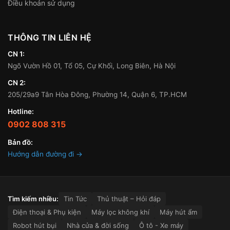
Điều khoản sử dụng
THÔNG TIN LIÊN HỆ
CN 1:
Ngõ Vườn Hồ 01, Tổ 05, Cự Khối, Long Biên, Hà Nội
CN 2:
205/29a9 Tân Hòa Đông, Phường 14, Quận 6, TP.HCM
Hotline:
0902 808 315
Bản đồ:
Hướng dẫn đường đi →
Tìm kiếm nhiều:
Tin Tức
Thủ thuật – Hỏi đáp
Điện thoại & Phụ kiện
Máy lọc không khí
Máy hút ẩm
Robot hút bụi
Nhà cửa & đời sống
Ô tô - Xe máy