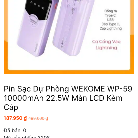
Pin Sạc Dự Phòng WEKOME WP-59
10000mAh 22.5W Màn LCD Kèm
Cáp
187.950
₫
499.000
₫
Đã bán:
0
Mã sản phẩm: 3208