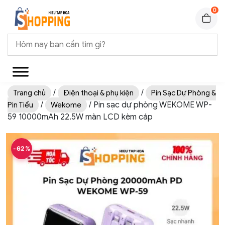
0
/
/
Trang chủ
Điện thoại & phụ kiện
Pin Sạc Dự Phòng &
/
/ Pin sạc dự phòng WEKOME WP-
Pin Tiểu
Wekome
59 10000mAh 22.5W màn LCD kèm cáp
-62%