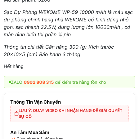
Sạc Dự Phòng WEKOME WP-59 10000 mAh là mẫu sạc
dự phòng chính hãng nhà WEKOME có hình dáng nhỏ
gọn, sạc nhanh 22.5W, dung lượng lớn 10000mAh , có
màn hình hiển thị phần % pin.
Thông tin chi tiết Cân nặng 300 (g) Kích thước
20x10x5 (cm) Bảo hành 3 tháng
Hết hàng
ắn ZALO
0902 808 315
để kiểm tra hàng tồn kho
Thông Tin Vận Chuyển
LƯU Ý: QUAY VIDEO KHI NHẬN HÀNG ĐỂ GIẢI QUYẾT
SỰ CỐ
An Tâm Mua Sắm
✓
Giao nhanh & đúng hẹn.