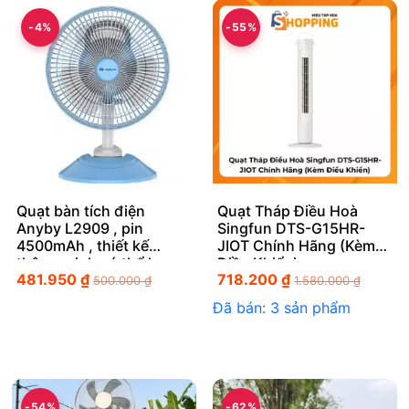
-4%
-55%
Quạt bàn tích điện
Quạt Tháp Điều Hoà
Anyby L2909 , pin
Singfun DTS-G15HR-
4500mAh , thiết kế
JIOT Chính Hãng (Kèm
thông minh có thể kẹp
Điều Khiển)
481.950
₫
718.200
₫
500.000
₫
1.580.000
₫
Đã bán: 3 sản phẩm
-54%
-62%