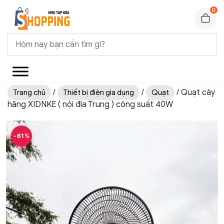
0
/
/
/ Quạt cây
Trang chủ
Thiết bị điện gia dụng
Quạt
hãng XIDNKE ( nội địa Trung ) công suất 40W
-61%