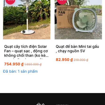
Quạt cây tích điện Solar
Quạt để bàn Mini tai gấu
Fan – quạt sạc , động cơ
, chạy nguồn 5V
không chổi than (ko kèm
82.950
₫
panel năng lượng mặt
219.000
₫
754.950
₫
trời)
1.650.000
₫
Đã bán: 1 sản phẩm