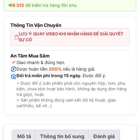
iểm tra hàng tồn kho
Thông Tin Vận Chuyển
LƯU Ý: QUAY VIDEO KHI NHẬN HÀNG ĐỂ GIẢI QUYẾT
SỰ CỐ
An Tâm Mua Sắm
✓
Giao nhanh & đúng hẹn.
Được hoàn tiền
200%
nếu là hàng giả.
Đổi trả miễn phí trong 15 ngày.
Được đổi ý.
+ Được đổi ý (sản phẩm phải còn nguyên hộp, tem, phụ
kiện, chưa kích hoạt bảo hành, không áp dụng đơn hàng
trả góp), hoặc
+ Sản phẩm không đúng cam kết (lỗi kỹ thuật, giao
sai/thiếu, bể vỡ…)
Mô tả
Thông tin bổ sung
Đánh giá