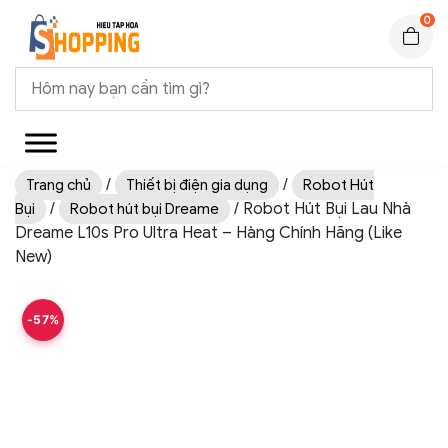
0
/
/
Trang chủ
Thiết bị điện gia dụng
Robot Hút
/
/ Robot Hút Bụi Lau Nhà
Bụi
Robot hút bụi Dreame
Dreame L10s Pro Ultra Heat – Hàng Chính Hãng (Like
New)
-57%