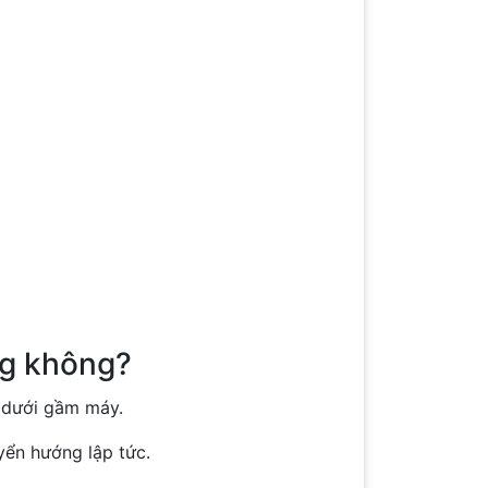
ng không?
 dưới gầm máy.
yển hướng lập tức.