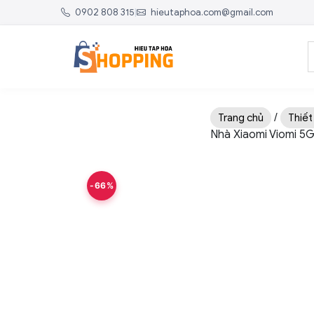
0902 808 315
|
hieutaphoa.com@gmail.com
/
Trang chủ
Thiết
Nhà Xiaomi Viomi 5G
-66%