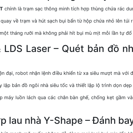
OT
chính là trạm sạc thông minh tích hợp thùng chứa rác dung
 quay về trạm và hút sạch bụi bẩn từ hộp chứa nhỏ lên túi
một tháng rưỡi mà không phải hít bụi mù mịt mỗi lần tự đ
 LDS Laser – Quét bản đồ nh
ện đại, robot nhận lệnh điều khiển từ xa siêu mượt mà với 
lập bản đồ ngôi nhà siêu tốc và thiết lập lộ trình dọn dẹp
p máy luồn lách qua các chân bàn ghế, chống kẹt gầm và
ợp lau nhà Y-Shape – Đánh ba