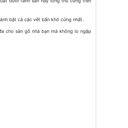
uất dưới rãnh sàn hay lông thú cưng trên
ánh bật cả các vết bẩn khô cứng nhất.
 đa cho sàn gỗ nhà bạn mà không lo ngập