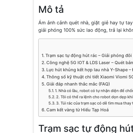
Mô tả
Ám ảnh cảnh quét nhà, giặt giẻ hay tự ta
giải phóng 100% sức lao động, trả lại khô
Trạm sạc tự động hút rác – Giải phóng đôi
Công nghệ 5G IOT & LDS Laser – Quét bả
Lực hút khủng kết hợp lau nhà Y-Shape –
Thông số kỹ thuật chi tiết Xiaomi Viomi 5
Giải đáp nhanh thắc mắc (FAQ)
1. Nhà có lầu, robot có tự nhận diện để ch
2. Tôi có thể ra lệnh cho robot dọn dẹp k
3. Túi rác của trạm sạc có dễ tìm mua thay
Cam kết vàng từ Hiếu Tạp Hoá
Trạm sạc tự động hút