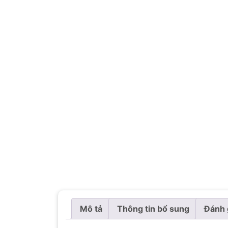
Mô tả
Thông tin bổ sung
Đánh 