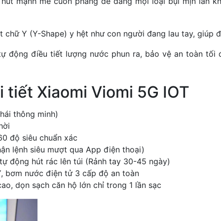
c hút mạnh mẽ cuốn phăng dễ dàng mọi loại bụi mịn lẩn kh
 chữ Y (Y-Shape) y hệt như con người đang lau tay, giúp đ
ự động điều tiết lượng nước phun ra, bảo vệ an toàn tối
i tiết Xiaomi Viomi 5G IOT
hái thông minh)
hời
0 độ siêu chuẩn xác
n lệnh siêu mượt qua App điện thoại)
ự động hút rác lên túi (Rảnh tay 30-45 ngày)
, bơm nước điện tử 3 cấp độ an toàn
cao, dọn sạch căn hộ lớn chỉ trong 1 lần sạc