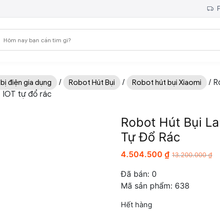
F
/
/
/ R
 bị điện gia dụng
Robot Hút Bụi
Robot hút bụi Xiaomi
 IOT tự đổ rác
Robot Hút Bụi L
Tự Đổ Rác
4.504.500
₫
13.200.000
₫
Đã bán:
0
Mã sản phẩm: 638
Hết hàng