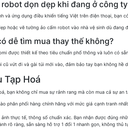
ho robot dọn dẹp khi đang ở công t
 và ứng dụng điều khiển tiếng Việt trên điện thoại, bạn có 
 dẹp hoặc vẽ tường ảo cấm robot vào nhà vệ sinh dù đang đ
 có dễ tìm mua thay thế không?
omi được thiết kế theo tiêu chuẩn phổ thông và luôn có sẵn
úi cũ vứt đi và gài túi mới vào, đảm bảo tay bạn không hề d
u Tạp Hoá
oá, bạn không chỉ mua sự rảnh rang mà còn mua cả sự an t
ào phân phối hàng chính hãng với mức giá cạnh tranh nhất, 
ảnh thực tế, thông số chuẩn xác. Bạn nhận được đúng những
h rõ ràng, sẵn sàng hỗ trợ 1 đổi 1 nhanh gọn, không thủ tụ