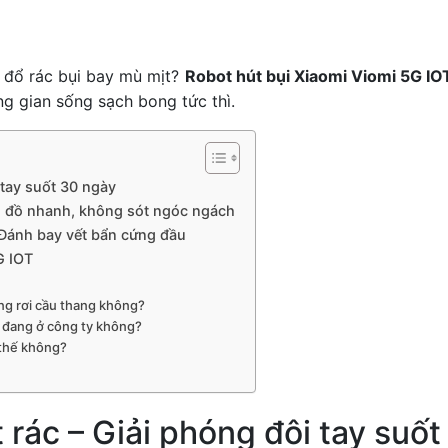
y đổ rác bụi bay mù mịt?
Robot hút bụi Xiaomi Viomi 5G IOT
ng gian sống sạch bong tức thì.
 tay suốt 30 ngày
n đồ nhanh, không sót ngóc ngách
 Đánh bay vết bẩn cứng đầu
G IOT
ống rơi cầu thang không?
hi đang ở công ty không?
 thế không?
 rác – Giải phóng đôi tay suố