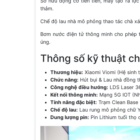
Sở hữu động cơ tiên tiến, máy tạo ra lự
thảm.
Chế độ lau nhà mô phỏng thao tác chà xát
Bơm nước điện tử thông minh cho phép t
úng.
Thông số kỹ thuật ch
Thương hiệu:
Xiaomi Viomi (Hệ sinh t
Chức năng:
Hút bụi & Lau nhà đồng t
Công nghệ điều hướng:
LDS Laser 36
Kết nối thông minh:
Mạng 5G IOT (Nhậ
Tính năng đặc biệt:
Trạm Clean Base t
Chế độ lau:
Lau rung mô phỏng chữ Y
Dung lượng pin:
Pin Lithium tuổi thọ 