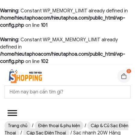
Warning
: Constant WP_MEMORY_LIMIT already defined in
/home/hieutaphoacom/hieutaphoa.com/public_html/wp-
config.php
on line
101
Warning
: Constant WP_MAX_MEMORY_LIMIT already
defined in
/home/hieutaphoacom/hieutaphoa.com/public_html/wp-
config.php
on line
102
0
/
/
Trang chủ
Điện thoại & phụ kiện
Cáp & Củ Sạc Điện
/
/ Sạc nhanh 20W Hãng
Thoại
Cáp Sạc Điện Thoại