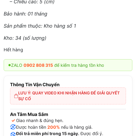
– Chiều cao: 5 (cm)
Bảo hành: 01 tháng
Sản phẩm thuộc: Kho hàng số 1
Kho: 34 (số lượng)
Hết hàng
LO
0902 808 315
để kiểm tra hàng tồn kho
Thông Tin Vận Chuyển
LƯU Ý: QUAY VIDEO KHI NHẬN HÀNG ĐỂ GIẢI QUYẾT
SỰ CỐ
An Tâm Mua Sắm
✓
Giao nhanh & đúng hẹn.
Được hoàn tiền
200%
nếu là hàng giả.
Đổi trả miễn phí trong 15 ngày.
Được đổi ý.