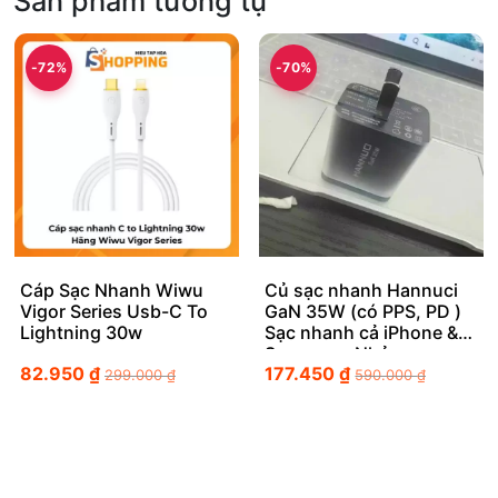
Sản phẩm tương tự
-72%
-70%
Cáp Sạc Nhanh Wiwu
Củ sạc nhanh Hannuci
Vigor Series Usb-C To
GaN 35W (có PPS, PD )
Lightning 30w
Sạc nhanh cả iPhone &
Samsung: Nhỏ gọn, an
82.950
₫
177.450
₫
toàn, sạc nhanh tối ưu
299.000
₫
590.000
₫