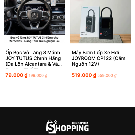
Ốp Bọc Vô Lăng 3 Mảnh
Máy Bơm Lốp Xe Hơi
JOY TUTUS Chính Hãng
JOYROOM CP122 (Cắm
(Da Lộn Alcantara & Vân
Nguồn 12V)
Carbon Thể Thao
79.000
₫
519.000
₫
199.000
₫
559.000
₫