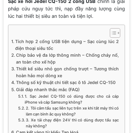
Sạc xe hơi Jedel CQ-150 2 cổng USB
chính là giải
pháp cứu nguy tức thì, nạp đầy năng lượng cùng
lúc hai thiết bị siêu an toàn và tiện lợi.
Tích hợp 2 cổng USB tiện dụng – Sạc cùng lúc 2
điện thoại siêu tốc
Chip bảo vệ đa lớp thông minh – Chống cháy nổ,
an toàn cho xế hộp
Thiết kế siêu nhỏ gọn chống trượt – Tương thích
hoàn hảo mọi dòng xe
Thông số kỹ thuật chi tiết sạc ô tô Jedel CQ-150
Giải đáp nhanh thắc mắc (FAQ)
1. Sạc Jedel CQ-150 có dùng được cho cả cáp
iPhone và cáp Samsung không?
2. Tôi cắm tẩu sạc liên tục trên xe khi tắt máy thì có
làm cạn bình ắc quy không?
3. Xe tải chạy điện 24V thì có dùng được tẩu sạc
này không?
Cam kết vàng từ Hiếu Tạp Hoá