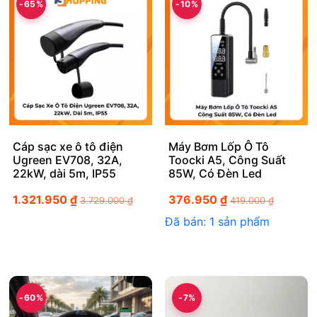
-65%
-10%
Cáp sạc xe ô tô điện
Máy Bơm Lốp Ô Tô
Ugreen EV708, 32A,
Toocki A5, Công Suất
22kW, dài 5m, IP55
85W, Có Đèn Led
1.321.950
₫
376.950
₫
3.729.000
₫
419.000
₫
Đã bán: 1 sản phẩm
-60%
-7%