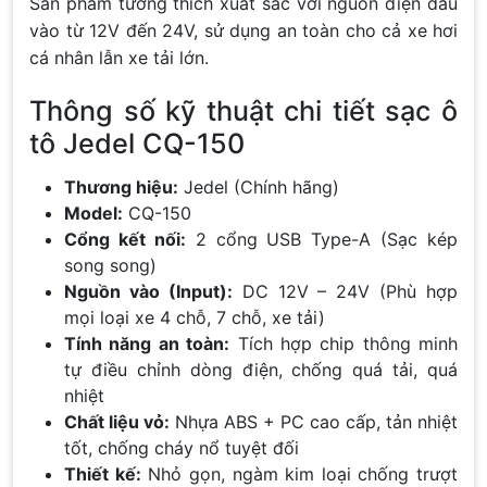
Sản phẩm tương thích xuất sắc với nguồn điện đầu
vào từ 12V đến 24V, sử dụng an toàn cho cả xe hơi
cá nhân lẫn xe tải lớn.
Thông số kỹ thuật chi tiết sạc ô
tô Jedel CQ-150
Thương hiệu:
Jedel (Chính hãng)
Model:
CQ-150
Cổng kết nối:
2 cổng USB Type-A (Sạc kép
song song)
Nguồn vào (Input):
DC 12V – 24V (Phù hợp
mọi loại xe 4 chỗ, 7 chỗ, xe tải)
Tính năng an toàn:
Tích hợp chip thông minh
tự điều chỉnh dòng điện, chống quá tải, quá
nhiệt
Chất liệu vỏ:
Nhựa ABS + PC cao cấp, tản nhiệt
tốt, chống cháy nổ tuyệt đối
Thiết kế:
Nhỏ gọn, ngàm kim loại chống trượt