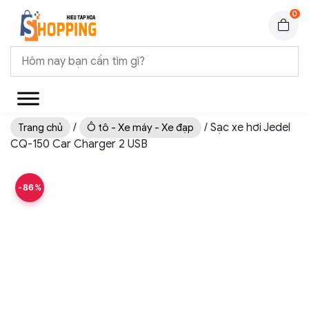
0
/
/ Sạc xe hơi Jedel
Trang chủ
Ô tô - Xe máy - Xe đạp
CQ-150 Car Charger 2 USB
-86%