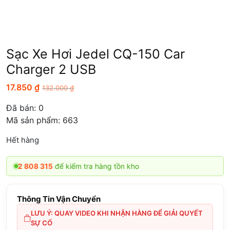
Sạc Xe Hơi Jedel CQ-150 Car
Charger 2 USB
17.850
₫
132.000
₫
Đã bán:
0
Mã sản phẩm: 663
Hết hàng
08 315
để kiểm tra hàng tồn kho
Thông Tin Vận Chuyển
LƯU Ý: QUAY VIDEO KHI NHẬN HÀNG ĐỂ GIẢI QUYẾT
SỰ CỐ