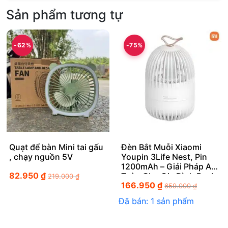
Sản phẩm tương tự
-62%
-75%
Quạt để bàn Mini tai gấu
Đèn Bắt Muỗi Xiaomi
, chạy nguồn 5V
Youpin 3Life Nest, Pin
1200mAh – Giải Pháp An
82.950
₫
Toàn Cho Gia Đình Bạn!
219.000
₫
166.950
₫
659.000
₫
Đã bán: 1 sản phẩm