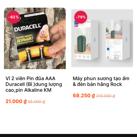
-62%
-79%
Vỉ 2 viên Pin đũa AAA
Máy phun sương tạo ẩm
Duracell (Bỉ )dung lượng
& đèn bàn hãng Rock
cao,pin Alkaline KM
68.250
₫
319.000
₫
21.000
₫
55.000
₫