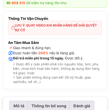
8 315
để kiểm tra hàng tồn kho
Thông Tin Vận Chuyển
LƯU Ý: QUAY VIDEO KHI NHẬN HÀNG ĐỂ GIẢI QUYẾT
SỰ CỐ
An Tâm Mua Sắm
✓
Giao nhanh & đúng hẹn.
Được hoàn tiền
200%
nếu là hàng giả.
Đổi trả miễn phí trong 15 ngày.
Được đổi ý.
+ Được đổi ý (sản phẩm phải còn nguyên hộp, tem, phụ
kiện, chưa kích hoạt bảo hành, không áp dụng đơn hàng
trả góp), hoặc
+ Sản phẩm không đúng cam kết (lỗi kỹ thuật, giao
sai/thiếu, bể vỡ…)
Mô tả
Thông tin bổ sung
Đánh giá