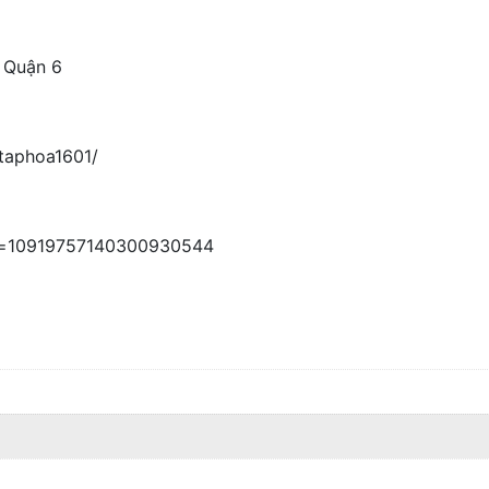
 Quận 6
taphoa1601/
id=10919757140300930544