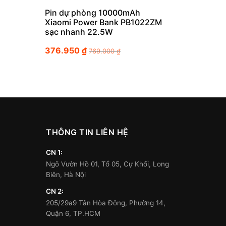
Pin dự phòng 10000mAh
Xiaomi Power Bank PB1022ZM
sạc nhanh 22.5W
376.950
₫
769.000
₫
THÔNG TIN LIÊN HỆ
CN 1:
Ngõ Vườn Hồ 01, Tổ 05, Cự Khối, Long
Biên, Hà Nội
CN 2:
205/29a9 Tân Hòa Đông, Phường 14,
Quận 6, TP.HCM