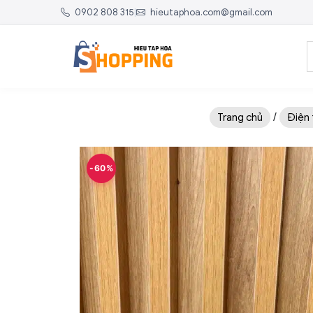
0902 808 315
|
hieutaphoa.com@gmail.com
/
Trang chủ
Điện 
-60%