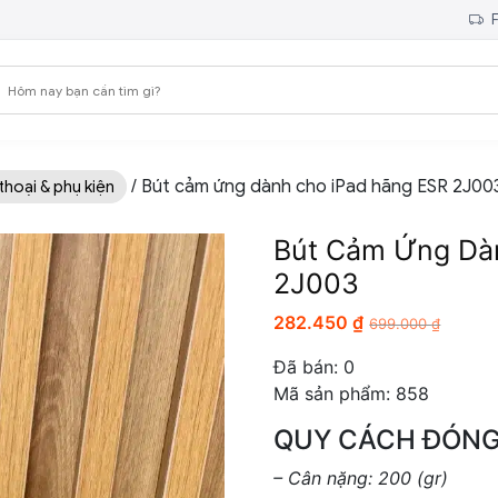
F
/ Bút cảm ứng dành cho iPad hãng ESR 2J00
thoại & phụ kiện
Bút Cảm Ứng Dà
2J003
282.450
₫
699.000
₫
Đã bán:
0
Mã sản phẩm: 858
QUY CÁCH ĐÓNG
– Cân nặng: 200 (gr)