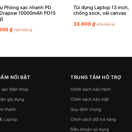
Dự Phòng sạc nhanh PD
Túi đựng Laptop 13 inch,
Drapow 10000mAh PD15
chống sock, vải canvas
g)
33.600
₫
219.000
₫
.950
₫
759.000
₫
HẨM NỔI BẬT
TRUNG TÂM HỖ TRỢ
 sạc điện thoại
Chính sách bảo hành
điện gia dụng
Chính sách bảo mật
âm thanh
Quy định chung
 & Laptop
Chính sách đổi trả hàng
Điều khoản sử dụng