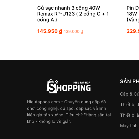
Củ sạc nhanh 3 cổng 40W
Pin 
Remax RP-U123 ( 2 cổng C + 1
18W 
cổng A )
(Vàn
145.950
₫
229
439.000
₫
SẢN P
Cáp & Củ
Hieutaphoa.com - Chuyên cung cấp đồ
Thiết bị 
chơi công nghệ, củ sạc, cáp sạc và linh
kiện giá tận xưởng. Tiêu chí: "Hàng sẵn tại
Thiết bị 
kho - không lo về giá".
Máy tính