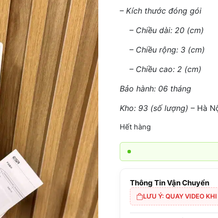
– Kích thước đóng gói
– Chiều dài: 20 (cm)
– Chiều rộng: 3 (cm)
– Chiều cao: 2 (cm)
Bảo hành: 06 tháng
Kho: 93 (số lượng)
– Hà N
Hết hàng
Thông Tin Vận Chuyển
LƯU Ý: QUAY VIDEO KH