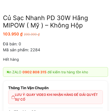
Củ Sạc Nhanh PD 30W Hãng
MIPOW ( Mỹ ) – Không Hộp
103.950
₫
200.000
₫
Đã bán:
0
Mã sản phẩm: 2284
Hết hàng
ZALO
0902 808 315
để kiểm tra hàng tồn kho
Thông Tin Vận Chuyển
LƯU Ý: QUAY VIDEO KHI NHẬN HÀNG ĐỂ GIẢI QUYẾT
SỰ CỐ