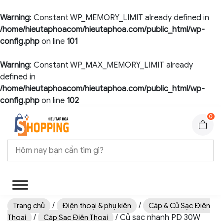
Warning
: Constant WP_MEMORY_LIMIT already defined in
/home/hieutaphoacom/hieutaphoa.com/public_html/wp-
config.php
on line
101
Warning
: Constant WP_MAX_MEMORY_LIMIT already
defined in
/home/hieutaphoacom/hieutaphoa.com/public_html/wp-
config.php
on line
102
0
/
/
Trang chủ
Điện thoại & phụ kiện
Cáp & Củ Sạc Điện
/
/ Củ sạc nhanh PD 30W
Thoại
Cáp Sạc Điện Thoại