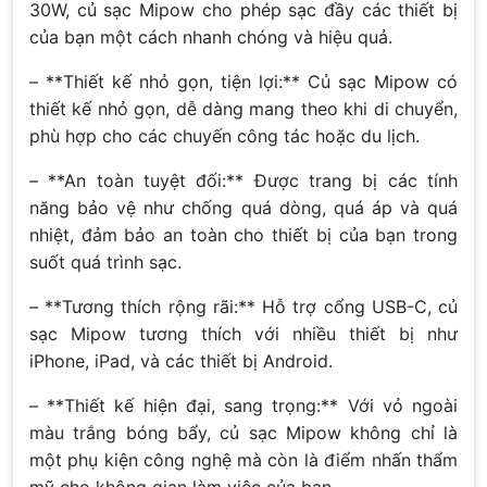
30W, củ sạc Mipow cho phép sạc đầy các thiết bị
của bạn một cách nhanh chóng và hiệu quả.
– **Thiết kế nhỏ gọn, tiện lợi:** Củ sạc Mipow có
thiết kế nhỏ gọn, dễ dàng mang theo khi di chuyển,
phù hợp cho các chuyến công tác hoặc du lịch.
– **An toàn tuyệt đối:** Được trang bị các tính
năng bảo vệ như chống quá dòng, quá áp và quá
nhiệt, đảm bảo an toàn cho thiết bị của bạn trong
suốt quá trình sạc.
– **Tương thích rộng rãi:** Hỗ trợ cổng USB-C, củ
sạc Mipow tương thích với nhiều thiết bị như
iPhone, iPad, và các thiết bị Android.
– **Thiết kế hiện đại, sang trọng:** Với vỏ ngoài
màu trắng bóng bẩy, củ sạc Mipow không chỉ là
một phụ kiện công nghệ mà còn là điểm nhấn thẩm
mỹ cho không gian làm việc của bạn.