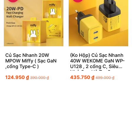
Củ Sạc Nhanh 20W
{Ko Hộp} Củ Sạc Nhanh
MPOW Miffy ( Sạc GaN
40W WEKOME GaN WP-
,cổng Type-C )
U128 , 2 cổng C, Siêu
Nhỏ Gọn Hỗ Trợ Sạc
124.950
₫
435.750
₫
Nhanh PPS
390.000
₫
499.000
₫